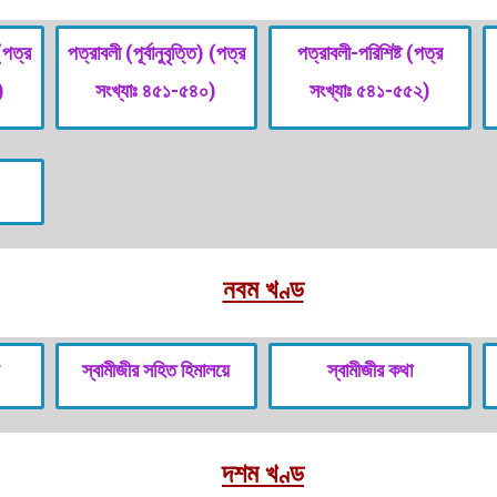
 (পত্র
পত্রাবলী (পূর্বানুবৃত্তি) (পত্র
পত্রাবলী-পরিশিষ্ট (পত্র
)
সংখ্যাঃ ৪৫১-৫৪০)
সংখ্যাঃ ৫৪১-৫৫২)
নবম খণ্ড
দ
স্বামীজীর সহিত হিমালয়ে
স্বামীজীর কথা
দশম খণ্ড