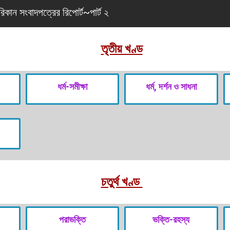
কান সংবাদপত্রের রিপোর্ট~পার্ট ২
তৃতীয় খণ্ড
ধর্ম-সমীক্ষা
ধর্ম, দর্শন ও সাধনা
চতুর্থ খণ্ড
পরাভক্তি
ভক্তি-রহস্য