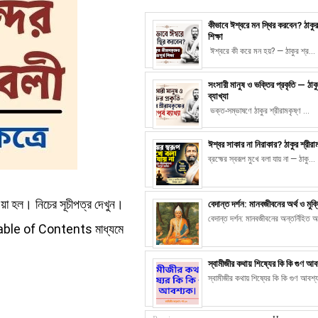
কীভাবে ঈশ্বরে মন স্থির করবেন? ঠাকুর 
শিক্ষা
ঈশ্বরে কী করে মন হয়? — ঠাকুর শ্র...
সংসারী মানুষ ও ভক্তির প্রকৃতি — ঠাকুর
ব্যাখ্যা
ভক্ত-সম্ভাষণে ঠাকুর শ্রীরামকৃষ্ণ ...
ঈশ্বর সাকার না নিরাকার? ঠাকুর শ্রীরাম
ব্রহ্মের স্বরূপ মুখে বলা যায় না — ঠাকু...
দেওয়া হল। নিচের সূচীপত্র দেখুন।
বেদান্ত দর্শন: মানবজীবনের অর্থ ও মুক
বেদান্ত দর্শন: মানবজীবনের অন্তর্নিহিত অ
ই Table of Contents মাধ্যমে
স্বামীজীর কথায় শিষ্যের কি কি গুণ আ
স্বামীজীর কথায় শিষ্যের কি কি গুণ আবশ্