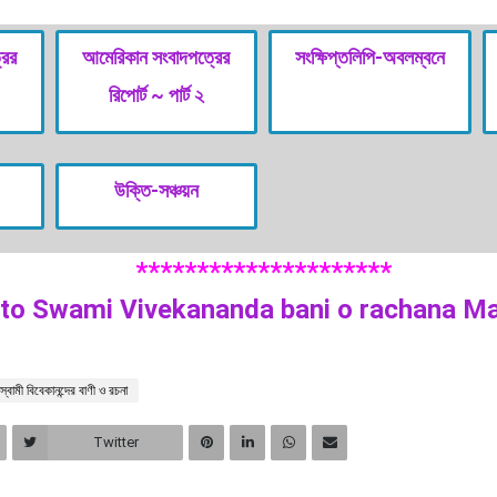
রের
আমেরিকান সংবাদপত্রের
সংক্ষিপ্তলিপি-অবলম্বনে
রিপোর্ট ~ পার্ট ২
উক্তি-সঞ্চয়ন
*********************
 to Swami Vivekananda bani o rachana M
স্বামী বিবেকানন্দের বাণী ও রচনা
Twitter