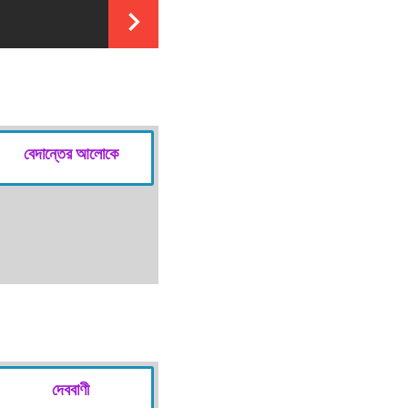
বেদান্তের আলোকে
দেববাণী