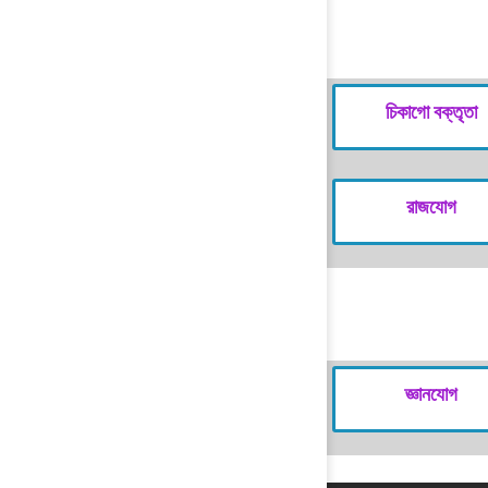
চিকাগো বক্তৃতা
রাজযোগ
জ্ঞানযোগ