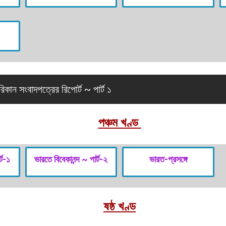
কান সংবাদপত্রের রিপোর্ট ~ পার্ট ১
পঞ্চম খণ্ড
্ট-১
ভারতে বিবেকানন্দ ~ পার্ট-২
ভারত-প্রসঙ্গে
ষষ্ঠ খণ্ড