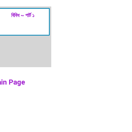
বিবিধ ~ পার্ট ১
ain Page