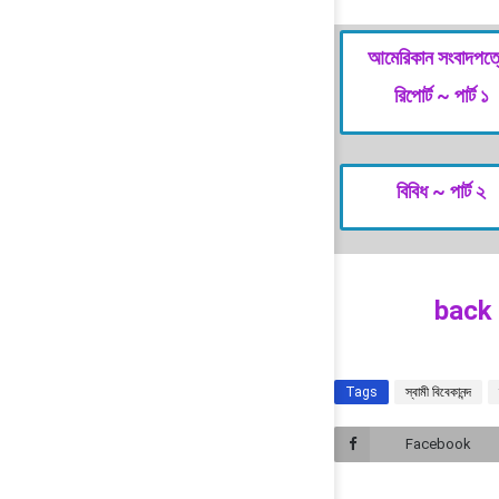
আমেরিকান সংবাদপত্
রিপোর্ট ~ পার্ট ১
বিবিধ ~ পার্ট ২
back
Tags
স্বামী বিবেকানন্দ
Facebook