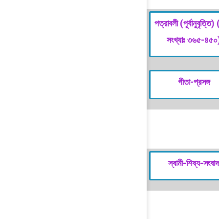
পত্রাবলী (পূর্বানুবৃত্তি)
সংখ্যাঃ ৩৬৫-৪৫০
গীতা-প্রসঙ্গ
স্বামী-শিষ্য-সংবা