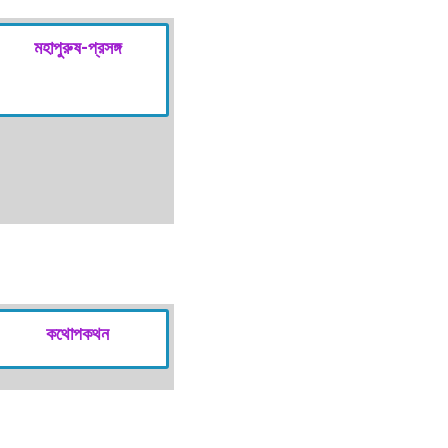
মহাপুরুষ-প্রসঙ্গ
কথোপকথন