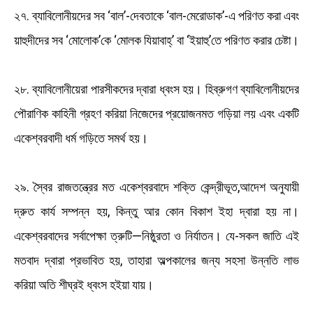
২৭. ব্যাবিলোনীয়দের সব ‘বাল’-দেবতাকে ‘বাল-মেরোডাক’-এ পরিণত করা এবং
য়াহুদীদের সব ‘মোলোক’কে ‘মোলক যিয়াবাহ্‌’ বা ‘ইয়াহু’তে পরিণত করার চেষ্টা।
২৮. ব্যাবিলোনীয়েরা পারসীকদের দ্বারা ধ্বংস হয়। হিব্রুগণ ব্যাবিলোনীয়দের
পৌরাণিক কাহিনী গ্রহণ করিয়া নিজেদের প্রয়োজনমত গড়িয়া লয় এবং একটি
একেশ্বরবাদী ধর্ম গড়িতে সমর্থ হয়।
২৯. স্বৈর রাজতন্ত্রের মত একেশ্বরবাদে শক্তি কেন্দ্রীভূত,আদেশ অনুযায়ী
দ্রুত কার্য সম্পন্ন হয়, কিন্তু আর কোন বিকাশ ইহা দ্বারা হয় না।
একেশ্বরবাদের সর্বাপেক্ষা ত্রুটি—নিষ্ঠুরতা ও নির্যাতন। যে-সকল জাতি এই
মতবাদ দ্বারা প্রভাবিত হয়, তাহারা অল্পকালের জন্য সহসা উন্নতি লাভ
করিয়া অতি শীঘ্রই ধ্বংস হইয়া যায়।