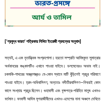
[‘প্রবুদ্ধ ভারত’ পত্রিকায় লিখিত ইংরেজী প্রবন্ধের অনুবাদ]
সত্যই, এ এক নৃতাত্ত্বিক সংগ্রহশালা। হয়তো সম্প্রতি আবিষ্কৃত সুমাত্রার
অর্ধবানরের কঙ্কালটিও এখানে পাওয়া যাইবে। ডলমেনেরও অভাব নাই।
চকমকি-পাথরের অস্ত্রশস্ত্রও যে-কোন স্থানে মাটি খুঁড়িলেই প্রচুর পরিমাণে
পাওয়া যাইবে। হ্রদ-অধিবাসিগণ, অন্ততঃ নদীতীরবাসিগণ—নিশ্চয়ই কোন
কালে সংখ্যায় প্রচুর ছিলেন। গুহাবাসী এবং বৃক্ষপত্র-পরিহিত মানুষ এখনও
বর্তমান। বনবাসী আদিম মৃগয়াজীবীদের এখনও এদেশের নানা অঞ্চলে দেখিতে