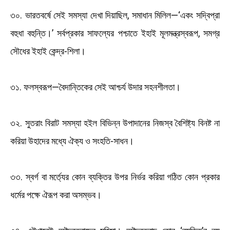
৩০. ভারতবর্ষে সেই সমস্যা দেখা দিয়াছিল, সমাধান মিলিল—‘একং সদ্বিপ্রা
বহুধা বহুন্তি।’ সর্বপ্রকার সাফল্যের পশ্চাতে ইহাই মূলমন্ত্রস্বরূপ, সমগ্র
সৌধের ইহাই কেন্দ্র-শিলা।
৩১. ফলস্বরূপ—বৈদান্তিকের সেই আশ্চর্য উদার সহনশীলতা।
৩২. সুতরাং বিরাট সমস্যা হইল বিভিন্ন উপাদানের নিজস্ব বৈশিষ্ট্য বিনষ্ট না
করিয়া উহাদের মধ্যে ঐক্য ও সংহতি-সাধন।
৩৩. স্বর্গ বা মর্ত্যের কোন ব্যক্তির উপর নির্ভর করিয়া গঠিত কোন প্রকার
ধর্মের পক্ষে ঐরূপ করা অসম্ভব।