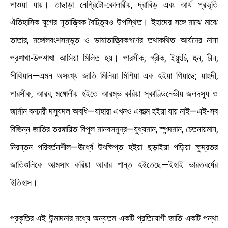
পাওয়া যায়। তাছাড়া নেগ্রিটো-কোলারীয়, দ্রাবিড় এবং আর্য প্রভৃতি
ঐতিহাসিক যুগের নৃতাত্ত্বিক বৈচিত্র্যও উপস্থিত। ইহাদের সঙ্গে মাঝে মাঝে
তাতার, মঙ্গোলবংশসম্ভূত ও ভাষাতাত্ত্বিকগণের তথাকথিত আর্যদের নানা
প্রশাখা-উপশাখা আসিয়া মিলিত হয়। পারসীক, গ্রীক, ইয়ুংচি, হুন, চীন,
সীথিয়ান—এমন অসংখ্য জাতি মিলিয়া মিশিয়া এক হইয়া গিয়াছে; য়াহুদী,
পারসীক, আরব, মঙ্গোলীয় হইতে আরম্ভ করিয়া স্কাণ্ডিনেভীয় জলদস্যু ও
জার্মান বনচারী দস্যুদল অবধি—যাহারা এখনও একাত্ম হইয়া যায় নাই—এই-সব
বিভিন্ন জাতির তরঙ্গায়িত বিপুল মানবসমুদ্র—যুধ্যমান, স্পন্দমান, চেতনায়মান,
নিরন্তন পরিবর্তনশীল—ঊর্ধ্বে উৎক্ষিপ্ত হইয়া ছড়াইয়া পড়িয়া ক্ষুদ্রতর
জাতিগুলিকে আত্মসাৎ করিয়া আবার শান্ত হইতেছে—ইহাই ভারতবর্ষের
ইতিহাস।
প্রকৃতির এই উন্মাদনার মধ্যে অন্যতম একটি প্রতিযোগী জাতি একটি পন্থা