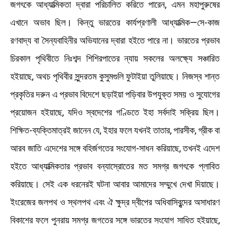
জগৎকে আধ্যাত্মিকতা দ্বারা পরিচালিত করিতে পারেন, এমন মহাপুরুষের
এখানে অভাব ছিল। কিন্তু ভারতের কার্যপ্রণালী আধ্যাত্মিক—সে-কাজ
রণবাদ্য বা সৈন্যবাহিনীর অভিযানের দ্বারা হইতে পারে না। ভারতের প্রভাব
চিরকাল পৃথিবীতে নিঃশব্দ শিশিরপাতের ন্যায় সকলের অলক্ষ্যে সঞ্চারিত
হইয়াছে, অথচ পৃথিবীর সুন্দরতম কুসুমগুলি ফুটাইয়া তুলিয়াছে। নিজস্ব শান্ত
প্রকৃতির দরুন এ প্রভাব বিদেশে ছড়াইয়া পড়িবার উপযুক্ত সময় ও সুযোগের
প্রয়োজন হইয়াছে, যদিও স্বদেশের গণ্ডিতে ইহা সর্বদাই সক্রিয় ছিল।
শিক্ষিত-ব্যক্তিমাত্রই জানেন যে, ইহার ফলে যখনই তাতার, পারসীক, গ্রীক বা
আরব জাতি এদেশের সঙ্গে বহির্জগতের সংযোগ-সাধন করিয়াছে, তখনই এদেশ
হইতে আধ্যাত্মিকতার প্রভাব বন্যাস্রোতের মত সমগ্র জগৎকে প্লাবিত
করিয়াছে। সেই এক ধরনেরই ঘটনা আবার আমাদের সম্মুখে দেখা দিয়াছে।
ইংরেজের জলপথ ও স্থলপথ এবং ঐ ক্ষুদ্র দ্বীপের অধিবাসিবৃন্দের অসাধারণ
বিকাশের ফলে পুনরায় সমগ্র জগতের সঙ্গে ভারতের সংযোগ সাধিত হইয়াছে,