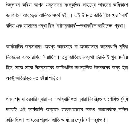
উদ্ভাবন করিয়া আপন উন্নততর সংস্কৃতির সাহায্যে ভারতের অধিকাংশ
জনগণকে আয়ত্তে আনিতে সমর্থ হইল। এই উন্নত জাতি নিজেদের ‘আর্য’
বলিত এবং তাহাদের পন্থা ছিল ‘বর্ণাশ্রমাচার’—তথাকথিত জাতিভেদ-প্রথা।
আর্যজাতির জনসাধারণ অবশ্য জ্ঞাতসারে বা অজ্ঞাতসারে অনেকগুলি সুবিধা
নিজেদের হাতে রাখিয়া দিয়াছিল। তবু জাতিভেদ-প্রথা চিরদিনই খুব নমনীয়
ছিল; মাঝে মাঝে নিম্নস্তরের জাতিগুলির সাংস্কৃতিক উন্নয়নের জন্য ইহা
একটু অতিরিক্ত নত হইয়া পড়িত।
ধনসম্পদ বা তরবারি দ্বারা নয়—আধ্যাত্মিকতা দ্বারা নিয়ন্ত্রিত ও শোধিত বুদ্ধি
দ্বারাই এই আর্যজাতি অন্ততঃ তত্ত্বগতভাবে সমগ্র ভারতবর্ষকে চালিত
করিয়াছিল। ভারতের প্রধান জাতি আর্যদের শ্রেষ্ঠ বর্ণ—ব্রাহ্মণ।