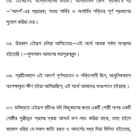
৩৪. এইখানেই অদ্বৈতবাদের মহিমা। অদ্বৈতবাদ কোন ‘ব্যক্তি’র নয়
—‘আদর্শ’-এর প্রচারক; অথচ পার্থিব ও অপার্থিব শক্তির পূর্ণ প্রকাশের
সুযোগ করিয়া দেয়।
৩৫. চিরকাল এইরূপ চলিয়া আসিতেছে—এই অর্থে আমরা সর্বদা অগ্রসর
হইতেছি।—মুসলমান আমলের মহাপুরুষবৃন্দ।
৩৬. প্রাচীনকালে এই আদর্শ পূর্ণসচেতন ও শক্তিশালী ছিল, আধুনিককালে
অপেক্ষাকৃত ক্ষীণ হইয়া আসিয়াছিল; এই অর্থে আমাদের অধঃপতন হইয়াছে।
৩৭. ভবিষ্যতে এইরূপ ঘটিবেঃ যদি কিছুকালের জন্য একটি গোষ্ঠী অপর একটি
গোষ্ঠীর পুঞ্জীভূত শ্রমের দ্বারা আশ্চর্য ফল লাভ করিয়া থাকে, তাহা হইলে
বহুকাল ধরিয়া যে-সকল জাতি রক্ত ও আদর্শের মধ্য দিয়া মিলিত হইতেছে,