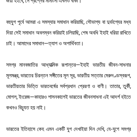
জয়ী হইবে, সে প্রশ্নের মীমাংসা এখনও বাকী।
বহুযুগ পূর্বে আমরা এ সমস্যার সমাধান করিয়াছি, সৌভাগ্য বা দুর্ভাগ্যের মধ্য
দিয়া সেই সমাধান অবলম্বন করিয়াই চলিয়াছি, শেষ অবধি ইহাই ধরিয়া রাখিতে
চাই। আমাদের সমাধান—ত্যাগ ও অপার্থিবতা।
সমগ্র মানবজাতির আধ্যাত্মিক রূপান্তর—ইহাই ভারতীয় জীবন-সাধনার
মূলমন্ত্র, ভারতের চিরন্তন সঙ্গীতের মূল সূর, ভারতীয় সত্তার মেরুদণ্ডস্বরূপ,
ভারতীয়তার ভিত্তি ভারতবর্ষের সর্বপ্রধান প্রেরণা ও বাণী। তাতার, তুর্কী,
মোগল, ইংরেজ—কাহারও শাসনকালেই ভারতের জীবনসাধনা এই আদর্শ হইতে
কখনও বিচ্যুত হয় নাই।
ভারতের ইতিহাসে কেহ এমন একটি যুগ দেখাইয়া দিন দেখি, যে-যুগে সমগ্র