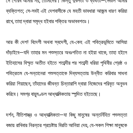
সে গৌরব আমার নয়, তোমাদের। কিন্তু দুর্বলতা ও ব্যর্থতা—সেগুলি আমার
ব্যক্তিগত; সে-সবই এই দেশবাসীকে যে মহতী ভাবধারা আজন্ম ধারণ করিয়া
রাখে, তাহা দ্বারা সমৃদ্ধ হইবার শক্তির অভাববশতঃ।
আর কী দেশ! বিদেশী অথবা স্বদেশী, যে-কেহ এই পবিত্রভূমিতে আসিয়া
দাঁড়াইবে—যদি তাহার মন পশুস্তরে অধঃপতিত না হইয়া থাকে, তাহা হইলে
ইতিহাসের বিস্মৃত অতীত হইতে শতাব্দীর পর শতাব্দী ধরিয়া পৃথিবীর শ্রেষ্ঠ ও
পবিত্রতম যে-সন্তানেরা পশুসত্তাকে দিব্যসত্তায় উন্নীত করিবার সাধনা
করিয়া গিয়াছেন, তাঁহাদের জীবন্ত চিন্তারাশি দ্বারা নিজেদের পরিবৃত অনুভব
করিবে। সমগ্র বায়ুমণ্ডল আধ্যাত্মিকতায় স্পন্দিত হইতেছে।
দর্শন, নীতিশাস্ত্র ও আধ্যাত্মিকতা—যা কিছু মানুষের অন্তর্নিহিত পশুসত্তা
বজায় রাখিবার নিরন্তর প্রচেষ্টায় বিরতি আনিয়া দেয়, যে-সকল শিক্ষা মানুষকে