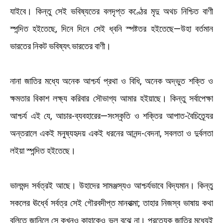
যাইবে। কিন্তু সেই ভবিষ্যতের বলদৃপ্ত কণ্ঠের মৃদু অথচ নিশ্চিত বাণী
স্পন্দিত হইতেছে, দিনে দিনে সেই ধ্বনি স্পষ্টতর হইতেছে—উহা বর্তমান
ভারতের নিকট ভবিষ্যৎ ভারতের বাণী।
নানা জাতির মধ্যে অনেক আশ্চর্য প্রথা ও বিধি, অনেক অদ্ভুত শক্তি ও
ক্ষমতার বিকাশ লক্ষ্য করিবার সৌভাগ্য আমার হইয়াছে। কিন্তু সর্বাপেক্ষা
আশ্চর্য এই যে, আচার-ব্যবহারের—সংস্কৃতি ও শক্তির আপাত-বৈচিত্র্যের
অন্তরালে একই মনুষ্যহৃদয় একই ধরনের আনন্দ-বেদনা, সবলতা ও দুর্বলতা
লইয়া স্পন্দিত হইতেছে।
ভালমন্দ সর্বত্রই আছে। উহাদের সামঞ্জস্যও আশ্চর্যভাবে বিদ্যমান। কিন্তু
সকলের ঊর্ধ্বে সর্বত্র সেই গৌরবদীপ্ত মানবাত্মা; তাহার নিজস্ব ভাষায় কথা
বলিতে জানিলে সে কখনও কাহাকেও ভুল বুঝে না। প্রত্যেক জাতির মধ্যেই