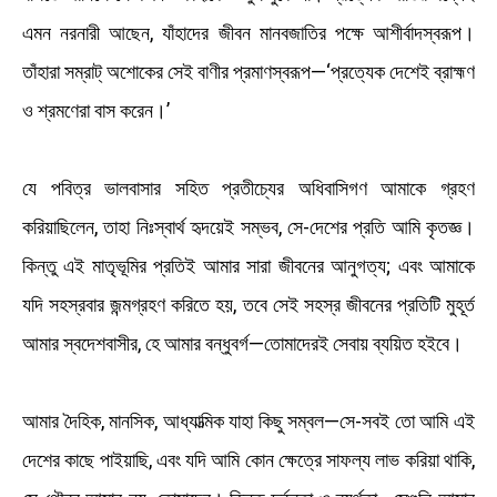
এমন নরনারী আছেন, যাঁহাদের জীবন মানবজাতির পক্ষে আশীর্বাদস্বরূপ।
তাঁহারা সম্রাট্ অশোকের সেই বাণীর প্রমাণস্বরূপ—‘প্রত্যেক দেশেই ব্রাহ্মণ
ও শ্রমণেরা বাস করেন।’
যে পবিত্র ভালবাসার সহিত প্রতীচ্যের অধিবাসিগণ আমাকে গ্রহণ
করিয়াছিলেন, তাহা নিঃস্বার্থ হৃদয়েই সম্ভব, সে-দেশের প্রতি আমি কৃতজ্ঞ।
কিন্তু এই মাতৃভূমির প্রতিই আমার সারা জীবনের আনুগত্য; এবং আমাকে
যদি সহস্রবার জন্মগ্রহণ করিতে হয়, তবে সেই সহস্র জীবনের প্রতিটি মুহূর্ত
আমার স্বদেশবাসীর, হে আমার বন্ধুবর্গ—তোমাদেরই সেবায় ব্যয়িত হইবে।
আমার দৈহিক, মানসিক, আধ্যাত্মিক যাহা কিছু সম্বল—সে-সবই তো আমি এই
দেশের কাছে পাইয়াছি, এবং যদি আমি কোন ক্ষেত্রে সাফল্য লাভ করিয়া থাকি,