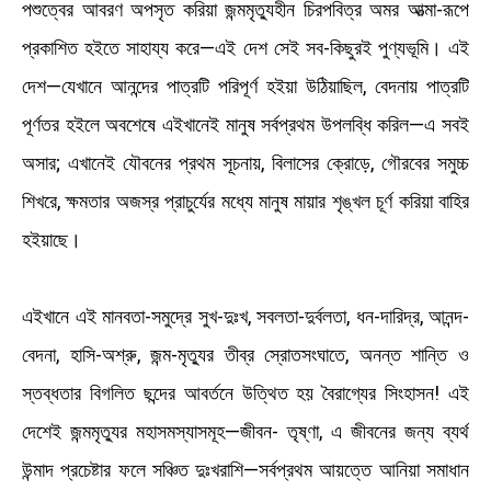
পশুত্বের আবরণ অপসৃত করিয়া জন্মমৃত্যুহীন চিরপবিত্র অমর আত্মা-রূপে
প্রকাশিত হইতে সাহায্য করে—এই দেশ সেই সব-কিছুরই পুণ্যভূমি। এই
দেশ—যেখানে আনন্দের পাত্রটি পরিপূর্ণ হইয়া উঠিয়াছিল, বেদনায় পাত্রটি
পূর্ণতর হইলে অবশেষে এইখানেই মানুষ সর্বপ্রথম উপলব্ধি করিল—এ সবই
অসার; এখানেই যৌবনের প্রথম সূচনায়, বিলাসের ক্রোড়ে, গৌরবের সমুচ্চ
শিখরে, ক্ষমতার অজস্র প্রাচুর্যের মধ্যে মানুষ মায়ার শৃঙ্খল চূর্ণ করিয়া বাহির
হইয়াছে।
এইখানে এই মানবতা-সমুদ্রে সুখ-দুঃখ, সবলতা-দুর্বলতা, ধন-দারিদ্র, আনন্দ-
বেদনা, হাসি-অশ্রু, জন্ম-মৃত্যুর তীব্র স্রোতসংঘাতে, অনন্ত শান্তি ও
স্তব্ধতার বিগলিত ছন্দের আবর্তনে উত্থিত হয় বৈরাগ্যের সিংহাসন! এই
দেশেই জন্মমৃত্যুর মহাসমস্যাসমূহ—জীবন- তৃষ্ণা, এ জীবনের জন্য ব্যর্থ
উন্মাদ প্রচেষ্টার ফলে সঞ্চিত দুঃখরাশি—সর্বপ্রথম আয়ত্তে আনিয়া সমাধান