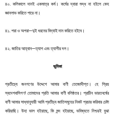
৪০. কলিকালে দানই একমাত্র কর্ম। কর্মের দ্বারা শুদ্ধ না হইলে কেহ
জ্ঞানলাভ করিতে পারে না।
৪১. পরা ও অপরা—দুই ধরনের বিদ্যাই দান করিতে হইবে।
৪২. জাতির আহ্বান—ত্যাগ এবং ত্যাগীর দল।
ভূমিকা
প্রতীচ্যে জনগণের উদ্দেশে আমার বাণী তেজোদীপ্ত। হে প্রিয়
স্বদেশবাসিগণ! তোমাদের প্রতি আমার বাণী বলিষ্ঠতর। প্রাচীন ভারতবর্ষের
বাণী আমার সাধ্যানুযায়ী আমি প্রতীচ্য জাতিসমূহের নিকট প্রচার করিবার চেষ্টা
করিয়াছি। উহা ভাল হইয়াছে, কি মন্দ হইয়াছে, ভবিষ্যতে নিশ্চয়ই বুঝা