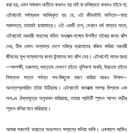
করা হয়, এমন সমাধান অতীতে কখনও হয় নাই বা ভবিষ্যতে কখনও হইবে না;
এইখানেই সর্বপ্রথম আবিষ্কৃত হয় যে, এই জীবনটাই অনিত্য—যাহা
পরমসত্য, তাহারই ছায়ামাত্র। এই একটি দেশ, যেখানে ধর্ম বাস্তব সত্য,
এইখানেই নরনারী সাহসের সহিত অধ্যাত্ম-লক্ষ্যে উপনীত হইবার জন্য ঝাঁপ
দেয়, ঠিক যেমন অন্যান্য দেশে দরিদ্র ভ্রাতাদের বঞ্চিত করিয়া নরনারী
জীবনের সুখ-সম্ভোগের জন্য উন্মাদের মত ঝাঁপ দেয়। এইখানেই মানব-হৃদয়
—পশুপক্ষী, তরুলতা, মহত্তম দেবগণ হইতে ধূলিকণা অবধি, উচ্চতম হইতে
নিম্নতম সত্তা পর্যন্ত সব-কিছুকে ধারণ করিয়া আরও বিশাল—
অনন্তপ্রসারিত হইয়া উঠিয়াছে। এইখানেই মানবাত্মা সমগ্র বিশ্বকে এক
অখণ্ড ঐক্যসূত্রে অনুধাবন করিয়াছে, তাহার প্রতিটি স্পন্দন আপন নাড়ীর
স্পন্দন বলিয়া মনে করিয়াছে।
আমরা সকলেই ভারতের অধঃপতন সম্বন্ধে শুনিয়া থাকি। এককালে আমিও