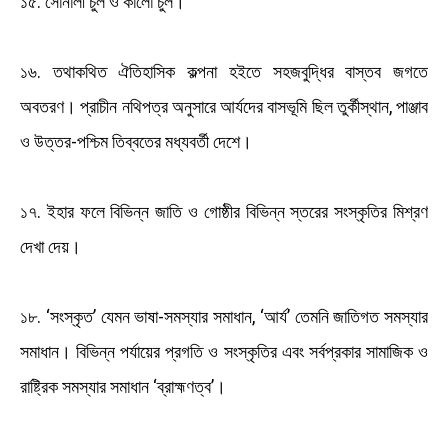
১৫. সোনালী চুল ও কালো চুল।
১৬. তথাকথিত ঐতিহাসিক কল্পনা হইতে সহজবুদ্ধির বাস্তব জগতে
অবতরণ। প্রাচীন নথিপত্র অনুসারে আর্যদের বাসভূমি ছিল তুর্কীস্থান, পাঞ্জাব
ও উত্তর-পশ্চিম তিব্বতের মধ্যবর্তী দেশে।
১৭. ইহার ফলে বিভিন্ন জাতি ও গোষ্ঠীর বিভিন্ন স্তরের সংস্কৃতির মিশ্রণ
দেখা দেয়।
১৮. ‘সংস্কৃত’ যেমন ভাষা-সমস্যার সমাধান, ‘আর্য’ তেমনি জাতিগত সমস্যার
সমাধান। বিভিন্ন পর্যায়ের প্রগতি ও সংস্কৃতির এবং সর্বপ্রকার সামাজিক ও
রাষ্ট্রিক সমস্যার সমাধান ‘ব্রাহ্মণত্ব’।