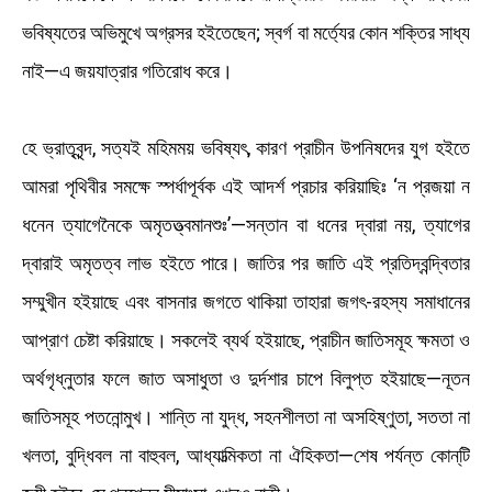
ভবিষ্যতের অভিমুখে অগ্রসর হইতেছেন; স্বর্গ বা মর্ত্যের কোন শক্তির সাধ্য
নাই—এ জয়যাত্রার গতিরোধ করে।
হে ভ্রাতৃবৃন্দ, সত্যই মহিমময় ভবিষ্যৎ, কারণ প্রাচীন উপনিষদের যুগ হইতে
আমরা পৃথিবীর সমক্ষে স্পর্ধাপূর্বক এই আদর্শ প্রচার করিয়াছিঃ ‘ন প্রজয়া ন
ধনেন ত্যাগেনৈকে অমৃতত্ত্বমানশুঃ’—সন্তান বা ধনের দ্বারা নয়, ত্যাগের
দ্বারাই অমৃতত্ব লাভ হইতে পারে। জাতির পর জাতি এই প্রতিদ্বন্দ্বিতার
সম্মুখীন হইয়াছে এবং বাসনার জগতে থাকিয়া তাহারা জগৎ-রহস্য সমাধানের
আপ্রাণ চেষ্টা করিয়াছে। সকলেই ব্যর্থ হইয়াছে, প্রাচীন জাতিসমূহ ক্ষমতা ও
অর্থগৃধ্নুতার ফলে জাত অসাধুতা ও দুর্দশার চাপে বিলুপ্ত হইয়াছে—নূতন
জাতিসমূহ পতনোন্মুখ। শান্তি না যুদ্ধ, সহনশীলতা না অসহিষ্ণুতা, সততা না
খলতা, বুদ্ধিবল না বাহুবল, আধ্যাত্মিকতা না ঐহিকতা—শেষ পর্যন্ত কোন্‌টি