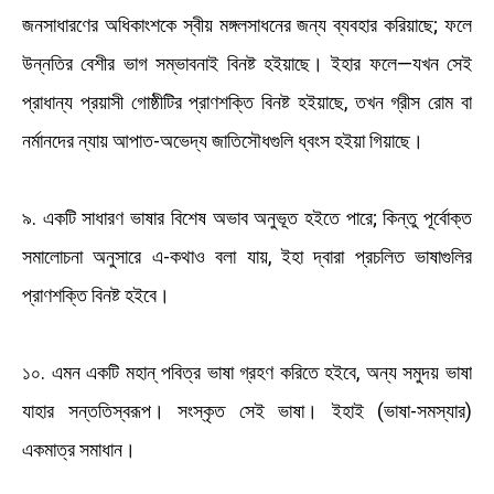
জনসাধারণের অধিকাংশকে স্বীয় মঙ্গলসাধনের জন্য ব্যবহার করিয়াছে; ফলে
উন্নতির বেশীর ভাগ সম্ভাবনাই বিনষ্ট হইয়াছে। ইহার ফলে—যখন সেই
প্রাধান্য প্রয়াসী গোষ্ঠীটির প্রাণশক্তি বিনষ্ট হইয়াছে, তখন গ্রীস রোম বা
নর্মানদের ন্যায় আপাত-অভেদ্য জাতিসৌধগুলি ধ্বংস হইয়া গিয়াছে।
৯. একটি সাধারণ ভাষার বিশেষ অভাব অনুভূত হইতে পারে; কিন্তু পূর্বোক্ত
সমালোচনা অনুসারে এ-কথাও বলা যায়, ইহা দ্বারা প্রচলিত ভাষাগুলির
প্রাণশক্তি বিনষ্ট হইবে।
১০. এমন একটি মহান্ পবিত্র ভাষা গ্রহণ করিতে হইবে, অন্য সমুদয় ভাষা
যাহার সন্ততিস্বরূপ। সংস্কৃত সেই ভাষা। ইহাই (ভাষা-সমস্যার)
একমাত্র সমাধান।