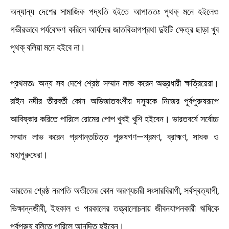
অন্যান্য দেশের সামাজিক পদ্ধতি হইতে আপাততঃ পৃথক্ মনে হইলেও
গভীরভাবে পর্যবেক্ষণ করিলে আর্যদের জাতবিভাগপ্রথা দুইটি ক্ষেত্র ছাড়া খুব
পৃথক্ বলিয়া মনে হইবে না।
প্রথমতঃ অন্য সব দেশে শ্রেষ্ঠ সম্মান লাভ করেন অস্ত্রধারী ক্ষত্রিয়েরা।
রাইন নদীর তীরবর্তী কোন অভিজাতবংশীয় দস্যুকে নিজের পূর্বপুরুষরূপে
আবিষ্কার করিতে পারিলে রোমের পোপ খুবই খুশি হইবেন। ভারতবর্ষে সর্বোচ্চ
সম্মান লাভ করেন প্রশান্তচিত্ত পুরুষগণ—শ্রমণ, ব্রাহ্মণ, সাধক ও
মহাপুরুষেরা।
ভারতের শ্রেষ্ঠ নরপতি অতীতের কোন অরণ্যচারী সংসারবিরাগী, সর্বস্বত্যাগী,
ভিক্ষান্নজীবী, ইহকাল ও পরকালের তত্ত্বালোচনায় জীবনযাপনকারী ঋষিকে
পূর্বপুরুষ বলিতে পারিলে আনন্দিত হইবেন।