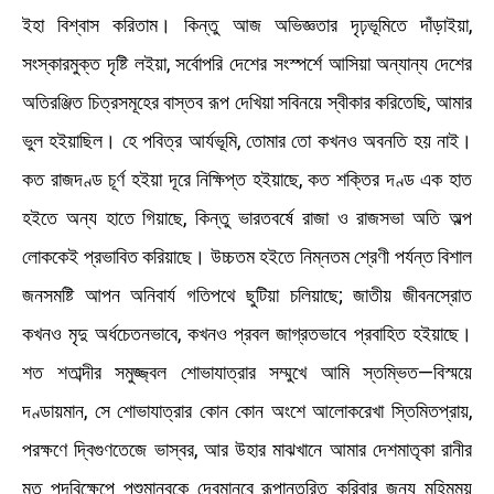
ইহা বিশ্বাস করিতাম। কিন্তু আজ অভিজ্ঞতার দৃঢ়ভূমিতে দাঁড়াইয়া,
সংস্কারমুক্ত দৃষ্টি লইয়া, সর্বোপরি দেশের সংস্পর্শে আসিয়া অন্যান্য দেশের
অতিরঞ্জিত চিত্রসমূহের বাস্তব রূপ দেখিয়া সবিনয়ে স্বীকার করিতেছি, আমার
ভুল হইয়াছিল। হে পবিত্র আর্যভূমি, তোমার তো কখনও অবনতি হয় নাই।
কত রাজদণ্ড চূর্ণ হইয়া দূরে নিক্ষিপ্ত হইয়াছে, কত শক্তির দণ্ড এক হাত
হইতে অন্য হাতে গিয়াছে, কিন্তু ভারতবর্ষে রাজা ও রাজসভা অতি অল্প
লোককেই প্রভাবিত করিয়াছে। উচ্চতম হইতে নিম্নতম শ্রেণী পর্যন্ত বিশাল
জনসমষ্টি আপন অনিবার্য গতিপথে ছুটিয়া চলিয়াছে; জাতীয় জীবনস্রোত
কখনও মৃদু অর্ধচেতনভাবে, কখনও প্রবল জাগ্রতভাবে প্রবাহিত হইয়াছে।
শত শতাব্দীর সমুজ্জ্বল শোভাযাত্রার সম্মুখে আমি স্তম্ভিত—বিস্ময়ে
দণ্ডায়মান, সে শোভাযাত্রার কোন কোন অংশে আলোকরেখা স্তিমিতপ্রায়,
পরক্ষণে দ্বিগুণতেজে ভাস্বর, আর উহার মাঝখানে আমার দেশমাতৃকা রানীর
মত পদবিক্ষেপে পশুমানবকে দেবমানবে রূপান্তরিত করিবার জন্য মহিমময়