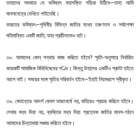
তাহাদের সমবায়ে যে ভবিষ্যৎ মহাশক্তি গড়িয়া উঠিবে—তাহা আমি
মানসনেত্রে দেখিতে পাইতেছি।
ভারতের ভবিষ্যৎ—পৃথিবীর বিভিন্ন জাতির মধ্যে তরুণতম ও সর্বাপেক্ষা
মহিমান্বিত একটি জাতি, যাহা প্রাচীনতমও বটে।
৩৮. আমাদের কোন্ পন্থায় কাজ করিতে হইবে? স্মৃতি-অনুসারে নির্ধারিত
কয়েকটি সামাজিক বিধিনিষেধের গণ্ডি। কিন্তু উহাদের একটিও শ্রুতি হইতে
আসে নাই। সময়ের সঙ্গে স্মৃতির পরিবর্তন হইবে—ইহাই নিয়মরূপে স্বীকৃত।
৩৯. বেদান্তের আদর্শ কেবল ভারতবর্ষে নয়, বাহিরেও প্রচার করিতে হইবে।
লেখার মধ্য দিয়া নয়, ব্যক্তির মধ্য দিয়া প্রত্যেক জাতির মানস-গঠনে
আমাদের চিন্তাধারা সঞ্চার করিতে হইবে।