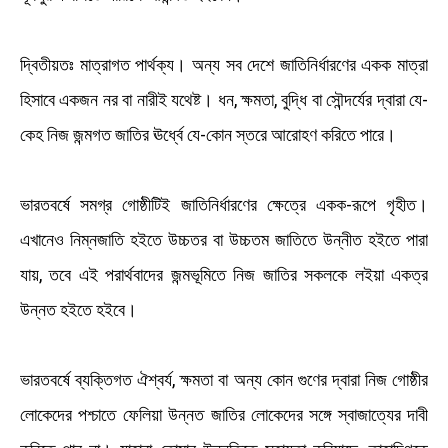
দ্বিতীয়তঃ মাত্রাগত পার্থক্য। অন্য সব দেশে জাতিনির্ধারণের একক মাত্রা
হিসাবে একজন নর বা নারীই যথেষ্ট। ধন, ক্ষমতা, বুদ্ধি বা সৌন্দর্যের দ্বারা যে-
কেহ নিজ জন্মগত জাতির ঊর্ধ্বে যে-কোন স্তরে আরোহণ করিতে পারে।
ভারতবর্ষে সমগ্র গোষ্ঠীটিই জাতিনির্ধারণের ক্ষেত্রে একক-রূপে গৃহীত।
এখানেও নিম্নজাতি হইতে উচ্চতর বা উচ্চতম জাতিতে উন্নীত হইতে পারা
যায়, তবে এই পরার্থবাদের জন্মভূমিতে নিজ জাতির সকলকে লইয়া একত্র
উন্নত হইতে হইবে।
ভারতবর্ষে ব্যক্তিগত ঐশ্বর্য, ক্ষমতা বা অন্য কোন গুণের দ্বারা নিজ গোষ্ঠীর
লোকেদের পশ্চাতে ফেলিয়া উন্নত জাতির লোকেদের সঙ্গে স্বাজাত্যের দাবী