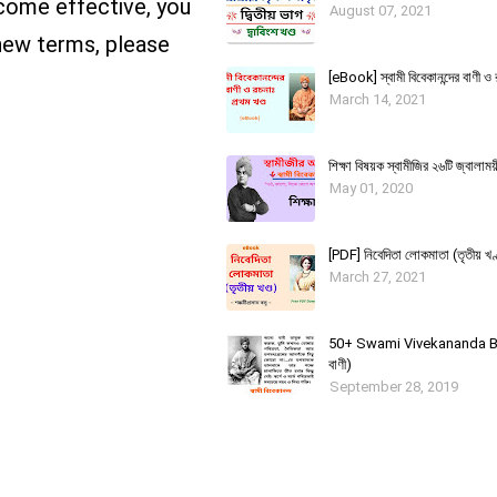
ecome effective, you
August 07, 2021
 new terms, please
[eBook] স্বামী বিবেকানন্দের বাণী ও 
March 14, 2021
শিক্ষা বিষয়ক স্বামীজির ২৬টি জ্বালাময়
May 01, 2020
[PDF] নিবেদিতা লোকমাতা (তৃতীয় খণ্
March 27, 2021
50+ Swami Vivekananda Bani
বাণী)
September 28, 2019