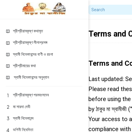
শ্রীশ্রীরামকৃষ্ণ কথামৃত
Terms and C
শ্রীশ্রীরামকৃষ্ণ লীলাপ্রসঙ্গ
স্বামী বিবেকানন্দের বাণী ও রচনা
Terms and Co
শ্রীশ্রীমায়ের কথা
স্বামী বিবেকানন্দের অনুধ্যান
Last updated: S
Please read thes
শ্রীশ্রীরামকৃষ্ণ পরমহংসদেব
before using the
মা সারদা দেবী
by ঠাকুর মা স্বামীজী 
Your access to a
স্বামী বিবেকানন্দ
compliance with 
ভগিনী নিবেদিতা