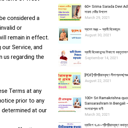
60+ Srima Sarada Devi Advic
সারদা দেবীর উপদেশ
 be considered a
March 29, 2021
invalid or
স্বদেশ মন্ত্র ~ স্বামী বিবেকানন্দ
August 30, 2021
ll remain in effect.
 our Service, and
স্বামী বিবেকানন্দের শিকাগাে বক্তৃতামা
 us regarding the
September 14, 2021
[PDF]শ্রীশ্রীরামকৃষ্ণ লীলাপ্রসঙ্গ(পঞ্চ
August 22, 2021
hese Terms at any
100+ Sri Ramakrishna quo
notice prior to any
Sansarashram In Bengali ~ শ্র
সংসারাশ্রম বাণী
e determined at our
March 30, 2021
দ্বাবিংশ খণ্ড~শ্রীশ্রীরামকৃষ্ণ কথাম