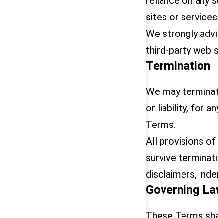
reliance on any 
sites or services
We strongly advi
third-party web s
Termination
We may terminate
or liability, for
Terms.
All provisions of
survive terminati
disclaimers, indem
Governing L
These Terms sha