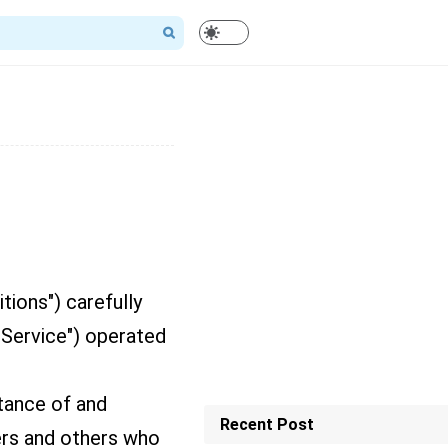
ions") carefully
"Service") operated
tance of and
Recent Post
ers and others who