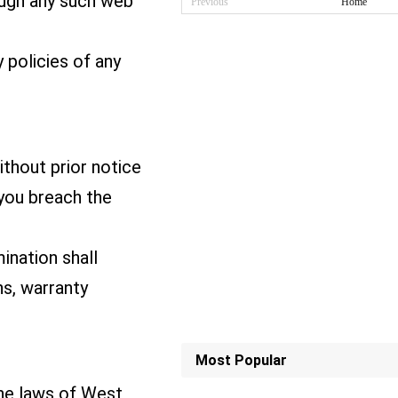
ough any such web
Previous
Home
 policies of any
thout prior notice
f you breach the
ination shall
ns, warranty
Most Popular
he laws of West