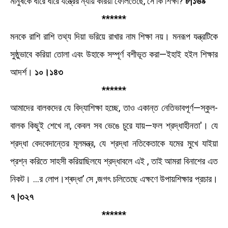
মানুষকে ধীরে ধীরে যন্ত্রের ন্যায় করিয়া ফেলিতেছে, সে কি শিক্ষা?
৮|১৬৯
******
মনকে রাশি রাশি তথ্য দিয়া ভরিয়ে রাখার নাম শিক্ষা নয়। মনরূপ যন্ত্রটিকে
সুষ্ঠুভাবে করিয়া তােলা এবং উহাকে সম্পূর্ণ বশীভূত করা—ইহাই হইল শিক্ষার
আদর্শ।
১০।১৪৩
******
আমাদের বালকদের যে বিদ্যাশিক্ষা হচ্ছে, তাও একান্ত নেতিভাবপূর্ণ—স্কুল-
বালক কিছুই শেখে না, কেবল সব ভেঙে চুরে যায়—ফল শ্রদ্ধাহীনতা'। যে
শ্রদ্ধা বেদবেদান্তের মূলমন্ত্র, যে শ্রদ্ধা নতিকেতাকে যমের মুখে যাইয়া
প্রশ্ন করিতে সাহসী করিয়াছিলযে শ্রদ্ধাবলে এই , তাই আমরা বিনাশের এত
নিকট। ...র লােপ।শ্ৰদ্ধা’ সে ,জগৎ চলিতেছে এক্ষণে উপায়শিক্ষার প্রচার।
৭ |৩২৭
******