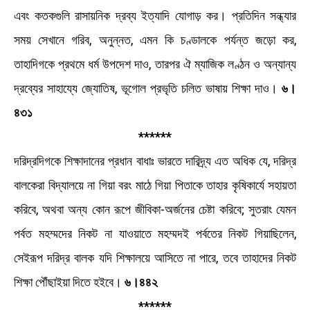
এবং কতকগুলি রাসায়নিক দ্রব্য ইত্যাদি যােগাড় কর। প্রতিদিন সন্ধ্যার
সময় সেখানে গরিব, অনুন্নত, এমন কি চণ্ডালকে পর্যন্ত জড়াে কর,
তাহাদিগকে প্রথমে ধর্ম উপদেশ দাও, তারপর ঐ ম্যাজিক লণ্ঠন ও অন্যান্য
দ্রব্যের সাহায্যে জ্যোতিষ, ভূগােল প্রভৃতি চলিত ভাষায় শিক্ষা দাও।
৬।
৪৩১
******
দরিদ্রদিগকে শিক্ষাদানের প্রধান বাধাঃ ভারতে দারিদ্র্য এত অধিক যে, দরিদ্র
বালকেরা বিদ্যালয়ে না গিয়া বরং মাঠে গিয়া পিতাকে তাহার কৃষিকার্যে সহায়তা
করিবে, অথবা অন্য কোন রূপে জীবিকা-অর্জনের চেষ্টা করিবে; সুতরাং যেমন
পর্বত মহম্মদের নিকট না যাওয়াতে মহম্মদই পর্বতের নিকট গিয়াছিলেন,
সেইরূপ দরিদ্র বালক যদি শিক্ষালয়ে আসিতে না পারে, তবে তাহাদের নিকট
শিক্ষা পৌঁছাইয়া দিতে হইবে।
৬।৪৪২
******