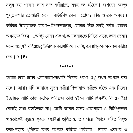
মানুষ যত প্রকার জ্ঞান লাভ করিয়াছে, সবই মন হইতে। জগতের অস্ত
পুস্তকাগার তােমারই মনে। বহির্জগৎ কেবল তােমার নিজ মনকে অধ্যয়ন
করিবার উত্তেজক কারণ—উপলক্ষমাত্র, তােমার নিজ মনই সর্বদা তােমার
অধ্যনের বিষয়।..অগ্নি যেমন এক খণ্ড চকমকিতে নিহিত থাকে, জ্ঞান তেমনি
মনের মধ্যেই রহিয়াছে; উদ্দীপক কারণটি যেন ঘর্ষণ, জ্ঞানাগ্নিকে প্রকাশ করিয়া
দেয়।
১।৪৩
******
আমার মতে মনের একাগ্রতা-সাধনই শিক্ষার প্রাণ, শুধু তথ্য সংগ্রহ করা
নহে। আবার যদি আমাকে নূতন করিয়া শিক্ষালাভ করিতে হইত এবং নিজের
ইচ্ছামত আমি তাহা করিতে পারিতাম, তাহা হইলে আমি শিক্ষণীয় বিষয় লইয়া
মােটেই মাথা ঘামাইতাম না। আমি আমার মনের একাগ্রতা ও নির্লিপ্ততার
ক্ষমতাকেই ক্রমে ক্রমে বাড়াইয়া তুলিতাম; তার পরে ঐভাবে গঠিত নিখুত
যন্ত্র-সহায়ে খুশিমত তথ্য সংগ্রহ করিতে পারিতাম। মনকে একাগ্র ও