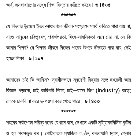
অর্থ, জনসাধারণের মধ্যে শিক্ষা বিস্তার করিতে হইবে।
৬।৪৩৫
******
যে বিদ্যার উন্মেষে ইতর-সাধারণকে জীবন-সংগ্রামে সমর্থ করিতে পারা যায় না,
যাতে মানুষের চরিত্রবল, পরার্থপরতা, সিংহ-সাহসিকতা এনে দেয় না, সে কি
আবার শিক্ষা? যে শিক্ষায় জীবনে নিজের পায়ের উপরে দাঁড়াতে পারা যায়, সেই
হচ্ছে শিক্ষা।
৯।১০৭
আমাদের চাই কি জানিস? স্বাধীনভাবে স্বদেশী বিদ্যার সঙ্গে ইংরেজী আর
বিজ্ঞান পড়ানাে, চাই কারিগরি শিক্ষা, চাই—যাতে শিল্প (Industry) বাড়ে;
লােকে চাকরি না করে দু-পয়সা করে খেতে পারে।
৯।৪০৩
******
শহরের সর্বাপেক্ষা দরিদ্রগণের যেখানে বাস, সেখানে একটি মৃত্তিকানির্মিত কুটির
ও হল প্রস্তুত কর। গােটাকতক ম্যাজিক লণ্ঠন, কতকগুলি ম্যাপ, গ্লোব