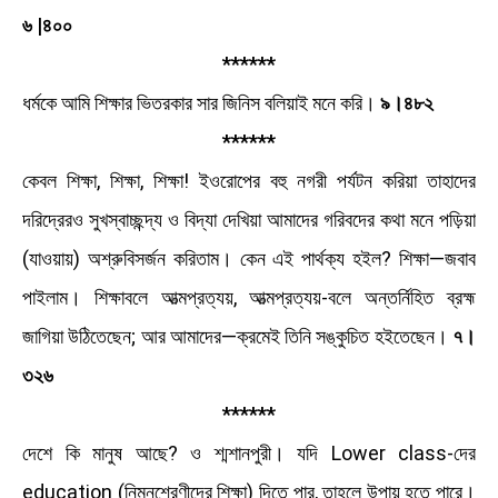
৬ |৪০০
******
ধর্মকে আমি শিক্ষার ভিতরকার সার জিনিস বলিয়াই মনে করি।
৯।৪৮২
******
কেবল শিক্ষা, শিক্ষা, শিক্ষা! ইওরােপের বহু নগরী পর্যটন করিয়া তাহাদের
দরিদ্রেরও সুখস্বাচ্ছন্দ্য ও বিদ্যা দেখিয়া আমাদের গরিবদের কথা মনে পড়িয়া
(যাওয়ায়) অশ্রুবিসর্জন করিতাম। কেন এই পার্থক্য হইল? শিক্ষা—জবাব
পাইলাম। শিক্ষাবলে আত্মপ্রত্যয়, আত্মপ্রত্যয়-বলে অন্তর্নিহিত ব্রহ্ম
জাগিয়া উঠিতেছেন; আর আমাদের—ক্রমেই তিনি সঙ্কুচিত হইতেছেন।
৭।
৩২৬
******
দেশে কি মানুষ আছে? ও শ্মশানপুরী। যদি Lower class-দের
education (নিম্নশ্রেণীদের শিক্ষা) দিতে পার, তাহলে উপায় হতে পারে।