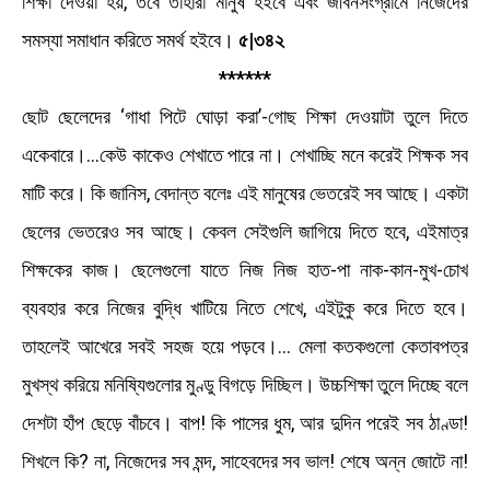
শিক্ষা দেওয়া হয়, তবে তাহারা মানুষ হইবে এবং জীবনসংগ্রামে নিজেদের
সমস্যা সমাধান করিতে সমর্থ হইবে।
৫|৩৪২
******
ছােট ছেলেদের ‘গাধা পিটে ঘােড়া করা’-গােছ শিক্ষা দেওয়াটা তুলে দিতে
একেবারে।...কেউ কাকেও শেখাতে পারে না। শেখাচ্ছি মনে করেই শিক্ষক সব
মাটি করে। কি জানিস, বেদান্ত বলেঃ এই মানুষের ভেতরেই সব আছে। একটা
ছেলের ভেতরেও সব আছে। কেবল সেইগুলি জাগিয়ে দিতে হবে, এইমাত্র
শিক্ষকের কাজ। ছেলেগুলাে যাতে নিজ নিজ হাত-পা নাক-কান-মুখ-চোখ
ব্যবহার করে নিজের বুদ্ধি খাটিয়ে নিতে শেখে, এইটুকু করে দিতে হবে।
তাহলেই আখেরে সবই সহজ হয়ে পড়বে।... মেলা কতকগুলাে কেতাবপত্র
মুখস্থ করিয়ে মনিষ্যিগুলাের মুণ্ডু বিগড়ে দিচ্ছিল। উচ্চশিক্ষা তুলে দিচ্ছে বলে
দেশটা হাঁপ ছেড়ে বাঁচবে। বাপ! কি পাসের ধুম, আর দুদিন পরেই সব ঠাণ্ডা!
শিখলে কি? না, নিজেদের সব মন্দ, সাহেবদের সব ভাল! শেষে অন্ন জোটে না!