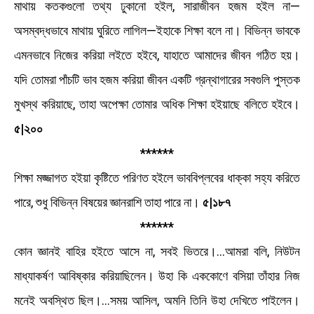
মাথায় কতকগুলাে তথ্য ঢুকানাে হইল, সারাজীবন হজম হইল না—
অসম্বদ্ধভাবে মাথায় ঘুরিতে লাগিল—ইহাকে শিক্ষা বলে না। বিভিন্ন ভাবকে
এমনভাবে নিজের করিয়া লইতে হইবে, যাহাতে আমাদের জীবন গঠিত হয়।
যদি তােমরা পাঁচটি ভাব হজম করিয়া জীবন একটি গ্রন্থাগারের সবগুলি পুস্তক
মুখস্থ করিয়াছে, তাহা অপেক্ষা তােমার অধিক শিক্ষা হইয়াছে বলিতে হইবে।
৫|২০০
******
শিক্ষা মজ্জাগত হইয়া কৃষ্টিতে পরিণত হইলে ভাববিপ্লবের ধাক্কা সহ্য করিতে
পারে, শুধু বিভিন্ন বিষয়ের জ্ঞানরাশি তাহা পারে না।
৫|১৮৭
******
কোন জ্ঞানই বাহির হইতে আসে না, সবই ভিতরে।...আমরা বলি, নিউটন
মাধ্যাকর্ষণ আবিষ্কার করিয়াছিলেন। উহা কি এককোণে বসিয়া তাঁহার নিজ
মনেই অবস্থিত ছিল।...সময় আসিল, অমনি তিনি উহা দেখিতে পাইলেন।