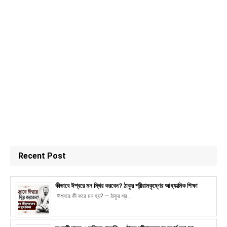
Recent Post
কীভাবে ঈশ্বরে মন স্থির করবেন? ঠাকুর শ্রীরামকৃষ্ণের আধ্যাত্মিক শিক্ষা
ঈশ্বরে কী করে মন হয়? — ঠাকুর শ্র...