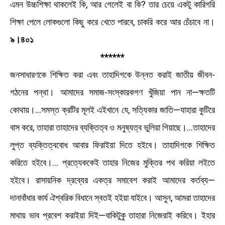
এমন উচ্চশিক্ষা থাকলেই কি, আর গেলেই বা কি? তার চেয়ে একটু কারিগরি
শিক্ষা পেলে লােকগুলাে কিছু করে খেতে পারবে, চাকরি করে আর চেঁচাবে না।
৯।৪০১
******
জনসাধারণকে শিক্ষিত করা এবং তাহাদিগকে উন্নত করাই জাতীয় জীবন-
গঠনের পন্থা। আমাদের সমাজ-সংস্কারকগণ খুঁজিয়া পান না—ক্ষতটি
কোথায়।...সমস্ত ক্রটির মূলই এইখানে যে, সত্যিকার জাতি—যাহারা কুটিরে
বাস করে, তাহারা তাহাদের ব্যক্তিত্ব ও মনুষ্যত্ব ভুলিয়া গিয়াছে।...তাহাদের
লুপ্ত ব্যক্তিত্ববােধ আবার ফিরাইয়া দিতে হইবে। তাহাদিগকে শিক্ষিত
করিতে হইবে।... প্রত্যেককেই তাহার নিজের মুক্তির পথ করিয়া লইতে
হইবে। রাসায়নিক দ্রব্যের একত্র সমাবেশ করাই আমাদের কর্তব্য—
দানাবাঁধার কার্য ঐশ্বরিক বিধানে স্বতই হইয়া যাইবে। আসুন, আমরা তাহাদের
মাথায় ভাব প্রবেশ করাইয়া দিই—বাকিটুকু তাহারা নিজেরাই করিবে। ইহার