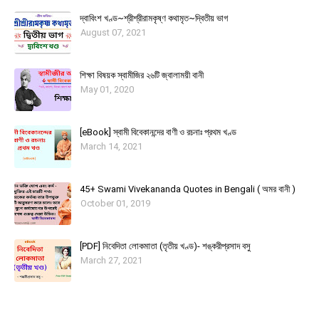
দ্বাবিংশ খণ্ড~শ্রীশ্রীরামকৃষ্ণ কথামৃত~দ্বিতীয় ভাগ
August 07, 2021
শিক্ষা বিষয়ক স্বামীজির ২৬টি জ্বালাময়ী বানী
May 01, 2020
[eBook] স্বামী বিবেকানন্দের বাণী ও রচনাঃ প্রথম খণ্ড
March 14, 2021
45+ Swami Vivekananda Quotes in Bengali ( অমর বানী )
October 01, 2019
[PDF] নিবেদিতা লোকমাতা (তৃতীয় খণ্ড)- শঙ্করীপ্রসাদ বসু
March 27, 2021