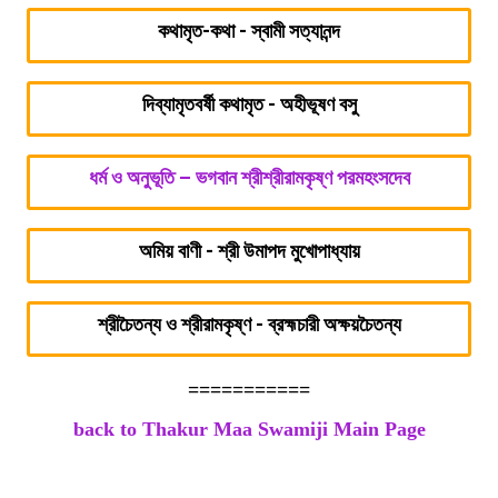
কথামৃত-কথা - স্বামী সত্যানন্দ
দিব্যামৃতবর্ষী কথামৃত - অহীভূষণ বসু
ধর্ম ও অনুভূতি – ভগবান শ্রীশ্রীরামকৃষ্ণ পরমহংসদেব
অমিয় বাণী - শ্রী উমাপদ মুখোপাধ্যায়
শ্রীচৈতন্য ও শ্রীরামকৃষ্ণ - ব্রহ্মচারী অক্ষয়চৈতন্য
===========
back to Thakur Maa Swamiji Main Page