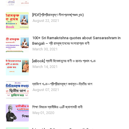
[PDF]শ্রীশ্রীরামকৃষ্ণ লীলাপ্রসঙ্গ(পঞ্চম খন্ড)
August 22, 2021
100+ Sri Ramakrishna quotes about Sansarashram In
Bengali ~ শ্রী রামকৃষ্ণদেবের সংসারাশ্রম বাণী
March 30, 2021
[eBook] স্বামী বিবেকানন্দের বাণী ও রচনাঃ প্রথম খণ্ড
March 14, 2021
দ্বাবিংশ খণ্ড~শ্রীশ্রীরামকৃষ্ণ কথামৃত~দ্বিতীয় ভাগ
August 07, 2021
শিক্ষা বিষয়ক স্বামীজির ২৬টি জ্বালাময়ী বানী
May 01, 2020