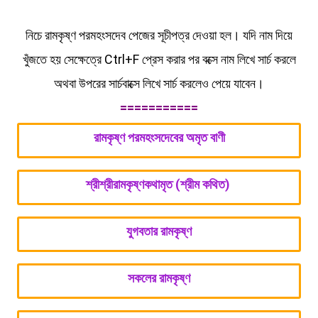
নিচে রামকৃষ্ণ পরমহংসদেব পেজের সূচীপত্র দেওয়া হল। যদি নাম দিয়ে
খুঁজতে হয় সেক্ষেত্রে Ctrl+F প্রেস করার পর বক্সে নাম লিখে সার্চ করলে
অথবা উপরের সার্চবাক্সে লিখে সার্চ করলেও পেয়ে যাবেন।
===========
রামকৃষ্ণ পরমহংসদেবের অমৃত বাণী
শ্রীশ্রীরামকৃষ্ণকথামৃত (শ্রীম কথিত)
যুগবতার রামকৃষ্ণ
সকলের রামকৃষ্ণ