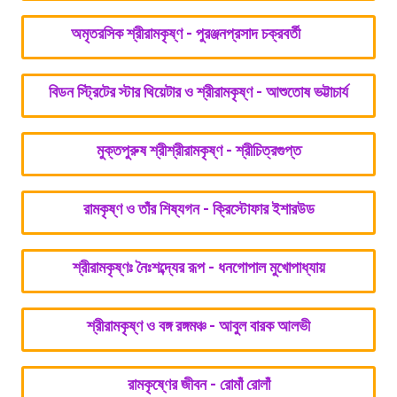
অমৃতরসিক শ্রীরামকৃষ্ণ - পুরঞ্জনপ্রসাদ চক্রবর্তী
বিডন স্ট্রিটের স্টার থিয়েটার ও শ্রীরামকৃষ্ণ - আশুতোষ ভট্টাচার্য
মুক্তপুরুষ শ্রীশ্রীরামকৃষ্ণ - শ্রীচিত্রগুপ্ত
রামকৃষ্ণ ও তাঁর শিষ্যগন - ক্রিস্টোফার ইশারউড
শ্রীরামকৃষ্ণঃ নৈঃশব্দ্যের রূপ - ধনগোপাল মুখোপাধ্যায়
শ্রীরামকৃষ্ণ ও বঙ্গ রঙ্গমঞ্চ - আবুল বারক আলভী
রামকৃষ্ণের জীবন - রোমাঁ রোলাঁ