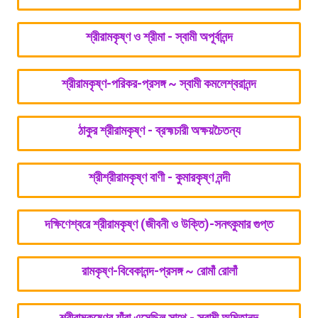
শ্রীরামকৃষ্ণ ও শ্রীমা - স্বামী অপূর্বানন্দ
শ্রীরামকৃষ্ণ-পরিকর-প্রসঙ্গ ~ স্বামী কমলেশ্বরানন্দ
ঠাকুর শ্রীরামকৃষ্ণ - ব্রহ্মচারী অক্ষয়চৈতন্য
শ্রীশ্রীরামকৃষ্ণ বাণী - কুমারকৃষ্ণ নন্দী
দক্ষিণেশ্বরে শ্রীরামকৃষ্ণ (জীবনী ও উক্তি)-সনৎকুমার গুপ্ত
রামকৃষ্ণ-বিবেকানন্দ-প্রসঙ্গ ~ রোমাঁ রোলাঁ
শ্রীরামকৃষ্ণের যাঁরা এসেছিল সাথে - স্বামী অমিতানন্দ