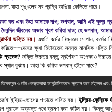
কল্পনা, যাহা শৃঙ্খলের সব গ্রন্থি ভাঙিয়া ফেলিতে পারে।
রক্ষা কর এবং উহা আমাকে দাও; ভগবান্, আমি এই ক্ষুদ্র প্র
র দৈনন্দিন জীবনের অভাব পূরণ করিয়া দাও; হে ভগবান্, আমার
রার্থনা ভক্তি নয়।
এগুলি ধর্মের নিম্নতম সোপান, কর্মের 
ত করিতে––দেহের ক্ষুধা মিটাইতেই সমস্ত মানসিক শক্তি 
কি প্রভেদ?
ভক্তি উচ্চতর বস্তু, স্বর্গৈষণা অপেক্ষাও উচ্চতর
র স্থান বুঝায়। তাহা কি করিয়া ভগবান্ হইতে পারে?
ী বিবেকানন্দ ও তাঁর গুরুভ্রাতারা আনুষ্ঠানিকরুপে সন্ন্যাস কবে লইলেন এবং
তিরাই ইন্দ্রিয়-ভোগের পশ্চাতে ধাবিত হয়।
ইন্দ্রিয়-কেন্দ্র
ূপ পুরাতন অভ্যস্ত পথে ভ্রমণ করা কঠিন নয়। কিন্তু আধু