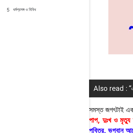
ধর্মপ্রসঙ্গ ও বিবিধ
Also read :
“
সমস্ত জগৎটাই একট
পাপ, দুঃখ ও মৃত্য
পবিত্র, ভগবান্ আ