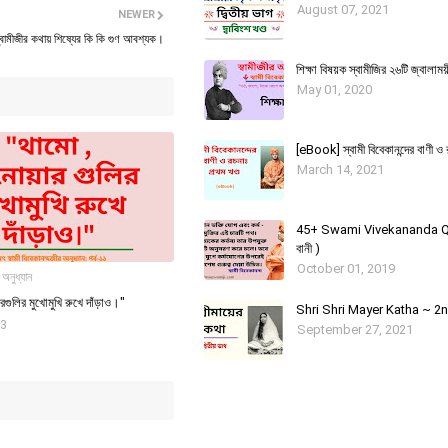
August 07, 2021
NEWER
্বামীজীর কথায় শিষ্যের কি কি গুণ আবশ্যক।
শিক্ষা বিষয়ক স্বামীজির ২৬টি জ্বালাময়
May 01, 2020
[eBook] স্বামী বিবেকানন্দের বাণী ও 
March 14, 2021
45+ Swami Vivekananda Qu
বানী )
October 01, 2019
 অনুধ্যান
গুলির মুখোমুখি রুখে দাঁড়াও।"
Shri Shri Mayer Katha ~ 2n
23
September 27, 2021