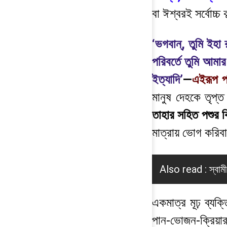
বা ঈশ্বরই সর্বোচ্চ 
‘ভগবান্, তুমি ইহা 
পরিবর্তে তুমি আমা
ইত্যাদি’
—
এইরূপ প্
মানুষ দেহকে তৃপ্
তাহার সহিত পশুর 
মাত্রায় ভোগ করিবা
Also read :
স্বাম
একমাত্র মূঢ় ব্যক্
পান-ভোজন-ক্রিয়ার