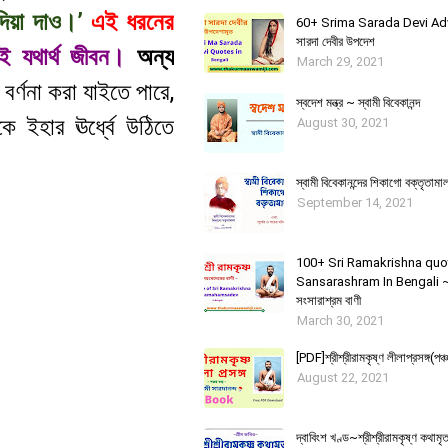
দিয়া দাও।’
এই ধরনের
60+ Srima Sarada Devi Advic
সারদা দেবীর উপদেশ
াই যথার্থ জীবন।
অন্য
March 29, 2021
্ণনা করা যাইতে পারে,
স্বদেশ মন্ত্র ~ স্বামী বিবেকানন্দ
 ইহার ঊর্ধ্বে উঠিতে
August 30, 2021
স্বামী বিবেকানন্দের শিকাগাে বক্তৃতামা
September 14, 2021
100+ Sri Ramakrishna quo
Sansarashram In Bengali ~ শ্র
সংসারাশ্রম বাণী
March 30, 2021
[PDF]শ্রীশ্রীরামকৃষ্ণ লীলাপ্রসঙ্গ(পঞ্চ
August 22, 2021
দ্বাবিংশ খণ্ড~শ্রীশ্রীরামকৃষ্ণ কথাম