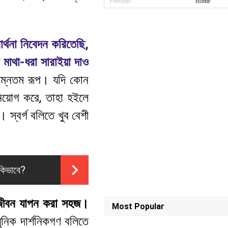
Previous
Home
ার্থনা নিবেদন করিতেছি,
 মাথা-ধরা সারাইয়া দাও
নিম্নতম রূপ। যদি কোন
নিয়োগ করে, তাহা হইলে
। স্বর্গ বলিতে খুব বেশী
 কিভাবে?
িক জীবন যাপন করা সহজ।
Most Popular
নিক দার্শনিকগণ বলিতে