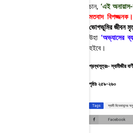
চান,
‘এই অনায়াস-স
মতবাদ বিপজ্জনক।
ভোগভূমির জীবন মৃত
উহা
‘অভ্যাসের ব্য
হইবে।
গ্রন্থসূত্রঃ- স্বামীজীর বাণ
পৃষ্ঠাঃ ২৫৯-২৬০
Tags
স্বামী বিবেকানন্দের অনু
Facebook