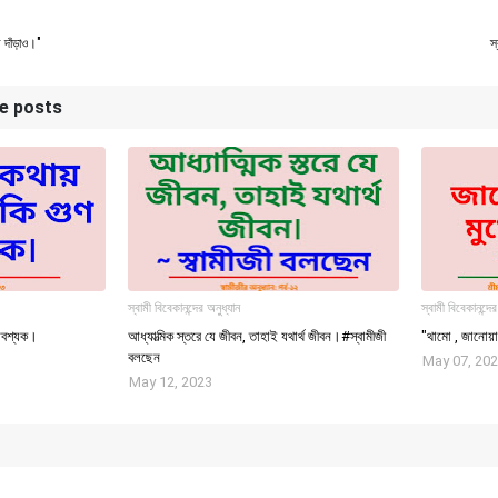
 দাঁড়াও।"
স
se posts
স্বামী বিবেকানন্দের অনুধ্যান
স্বামী বিবেকানন্দের
 আবশ্যক।
আধ্যাত্মিক স্তরে যে জীবন, তাহাই যথার্থ জীবন।#স্বামীজী
"থামো , জানোয়ার
বলছেন
May 07, 20
May 12, 2023