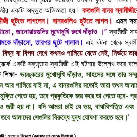
মীজীর একটি অদ্ভুত অভিজ্ঞতা হয়।
কতগুলি বানর স্বামীজ
ামীজী ছুটতে লাগলেন। বানরগুলিও ছুটতে লাগল।
এমন সময়
থামো , জানোয়ারগুলির মুখোমুখি রুখে দাঁড়াও ।”
স্বামীজী সা
থমকে দাঁড়ালো, তারপর ছুটে পালাল।
এই ঘটনা থেকে স্বামী
-
বিঘ্ন বা বিপদ দেখে কখনও পালিয়ে যেতে নেই, নির্ভয়ে তার 
ইয়র্কে একটি বক্তৃতায় স্বামীজী এই ঘটনার উল্লেখ করে ব
 শিক্ষা-
ভয়ঙ্করের মুখোমুখি দাঁড়াও, সাহসের সঙ্গে তার সম
খন আর পালিয়ে যাই না, এ বানরগুলির মতোই তারা তখন আমাদ
ুক্তি পেতে হয়, তবে প্রকৃতিকে জয় করে তা পেতে হবে- প্রক
ও জরী হয় না। যদি আমরা চাই যে ভয়, বাধাবিপত্তি এবং
, তবে আমাদের সেগুলির বিরুদ্ধে যুদ্ধ ঘোষণা করতে হবে।'
ামীজী : দেশে ও বিদেশে (বরানগর মঠ থেকে শিকাগো )