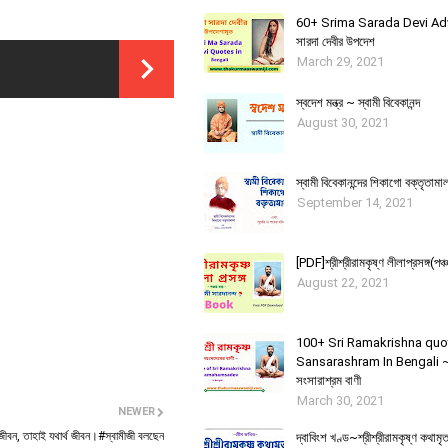
60+ Srima Sarada Devi Advic
সারদা দেবীর উপদেশ
March 29, 2021
স্বদেশ মন্ত্র ~ স্বামী বিবেকানন্দ
August 30, 2021
স্বামী বিবেকানন্দের শিকাগাে বক্তৃতামা
September 14, 2021
[PDF]শ্রীশ্রীরামকৃষ্ণ লীলাপ্রসঙ্গ(পঞ্চ
August 22, 2021
100+ Sri Ramakrishna quo
Sansarashram In Bengali ~ শ্র
সংসারাশ্রম বাণী
March 30, 2021
NEWER
 জীবন, তাহাই যথার্থ জীবন।#স্বামীজী বলছেন
দ্বাবিংশ খণ্ড~শ্রীশ্রীরামকৃষ্ণ কথাম