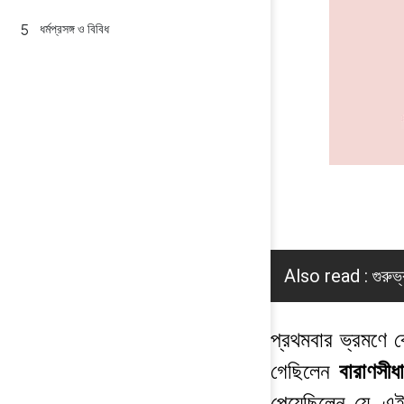
ধর্মপ্রসঙ্গ ও বিবিধ
Also read :
গুরুভ
প্রথমবার ভ্রমণে বে
গেছিলেন
বারাণসীধ
পেয়েছিলেন যে, এই