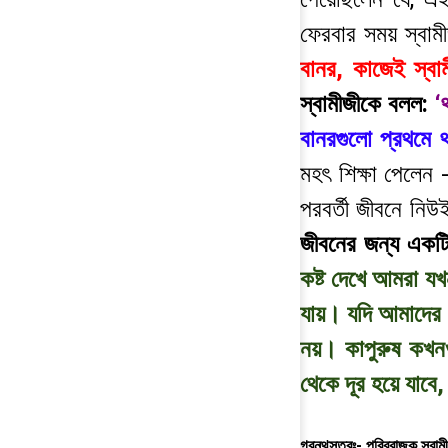
ফেরবার সময় স্বা
বানর, কাজেই স্ব
স্বামীজীকে বলল:
‘
বানরগুলো প্রথমে 
মহৎ শিক্ষা পেলেন 
পরবর্তী জীবনে নিউ
জীবনের জন্য একটি
কষ্ট দেখে আমরা য
যায়। যদি আমাদের ম
নয়। কাপুরুষ কখন
থেকে দূর হয়ে যাবে
গ্রন্থসূত্রঃ- পরিব্রাজক স্ব