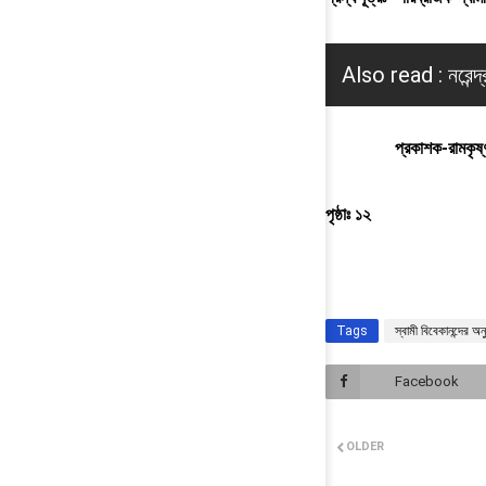
Also read :
নরেন্
প্রকাশক-রামকৃষ্ণ মিশ
পৃষ্ঠাঃ ১২
Tags
স্বামী বিবেকানন্দের অনু
Facebook
OLDER