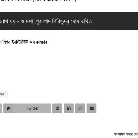
দ্রনাথ ধ্যান ও মশা ,পূজাপাদ গিরিশ্চন্দ্র ঘোষ কথিত
ন ইনস্টিটিউট অব কালচার
ধ্যান
Twitter
আধ্যাত্মিক স্তরে যে