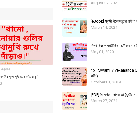
August 07, 2021
[eBook] স্বামী বিবেকানন্দের বাণী ও 
March 14, 2021
শিক্ষা বিষয়ক স্বামীজির ২৬টি জ্বালাময়
May 01, 2020
 অনুধ্যান
45+ Swami Vivekananda Qu
বানী )
গুলির মুখোমুখি রুখে দাঁড়াও।"
October 01, 2019
23
[PDF] নিবেদিতা লোকমাতা (তৃতীয় খণ্
March 27, 2021