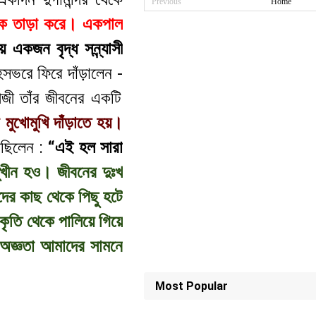
Previous
Home
ীকে তাড়া করে। একপাল
 একজন বৃদ্ধ সন্ন্যাসী
হসভরে ফিরে দাঁড়ালেন -
জী তাঁর জীবনের একটি
মুখোমুখি দাঁড়াতে হয়।
লেছিলেন :
“এই হল সারা
্মুখীন হও। জীবনের দুঃখ
ের কাছ থেকে পিছু হটে
ৃতি থেকে পালিয়ে গিয়ে
 অজ্ঞতা আমাদের সামনে
Most Popular