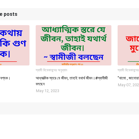
se posts
স্বামী বিবেকানন্দের অনুধ্যান
স্বামী বিবেকানন্দের
 আবশ্যক।
আধ্যাত্মিক স্তরে যে জীবন, তাহাই যথার্থ জীবন।#স্বামীজী
"থামো , জানোয়ার
বলছেন
May 07, 20
May 12, 2023