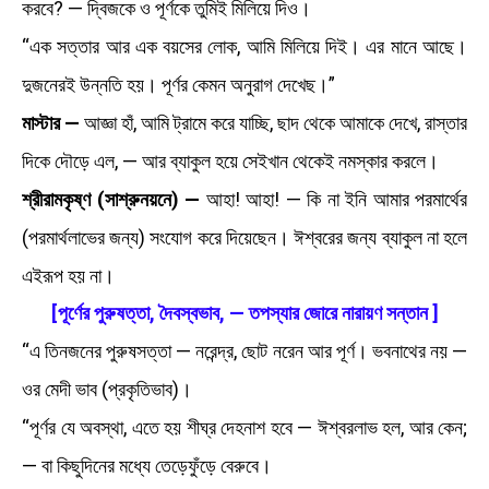
করবে? — দ্বিজকে ও পূর্ণকে তুমিই মিলিয়ে দিও।
“এক সত্তার আর এক বয়সের লোক, আমি মিলিয়ে দিই। এর মানে আছে।
দুজনেরই উন্নতি হয়। পূর্ণর কেমন অনুরাগ দেখেছ।”
মাস্টার —
আজ্ঞা হাঁ, আমি ট্রামে করে যাচ্ছি, ছাদ থেকে আমাকে দেখে, রাস্তার
দিকে দৌড়ে এল, — আর ব্যাকুল হয়ে সেইখান থেকেই নমস্কার করলে।
শ্রীরামকৃষ্ণ (সাশ্রুনয়নে) —
আহা! আহা! — কি না ইনি আমার পরমার্থের
(পরমার্থলাভের জন্য) সংযোগ করে দিয়েছেন। ঈশ্বরের জন্য ব্যাকুল না হলে
এইরূপ হয় না।
[পূর্ণের পুরুষত্তা, দৈবস্বভাব, — তপস্যার জোরে নারায়ণ সন্তান ]
“এ তিনজনের পুরুষসত্তা — নরেন্দ্র, ছোট নরেন আর পূর্ণ। ভবনাথের নয় —
ওর মেদী ভাব (প্রকৃতিভাব)।
“পূর্ণর যে অবস্থা, এতে হয় শীঘ্র দেহনাশ হবে — ঈশ্বরলাভ হল, আর কেন;
— বা কিছুদিনের মধ্যে তেড়েফুঁড়ে বেরুবে।