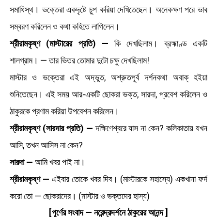
সমাধিস্থ। ভক্তেরা একদৃষ্টে চুপ করিয়া দেখিতেছেন। অনেকক্ষণ পরে ভাব
সম্বরণ করিলেন ও কথা কহিতে লাগিলেন।
শ্রীরামকৃষ্ণ (মাস্টারের প্রতি) —
কি দেখছিলাম। ব্রহ্মাণ্ড একটি
শালগ্রাম। — তার ভিতর তোমার দুটো চক্ষু দেখছিলাম!
মাস্টার ও ভক্তেরা এই অদ্ভুত, অশ্রুতপূর্ব দর্শনকথা অবাক্‌ হইয়া
শুনিতেছেন। এই সময় আর-একটি ছোকরা ভক্ত, সারদা, প্রবেশ করিলেন ও
ঠাকুরকে প্রণাম করিয়া উপবেশন করিলেন।
শ্রীরামকৃষ্ণ (সারদার প্রতি) —
দক্ষিণেশ্বরে যাস না কেন? কলিকাতায় যখন
আসি, তখন আসিস না কেন?
সারদা —
আমি খবর পাই না।
শ্রীরামকৃষ্ণ —
এইবার তোকে খবর দিব। (মাস্টারকে সহাস্যে) একখানা ফর্দ
করো তো — ছোকরাদের। (মাস্টার ও ভক্তদের হাস্য)
[পূর্ণের সংবাদ — নরেন্দ্রদর্শনে ঠাকুরের আনন্দ ]