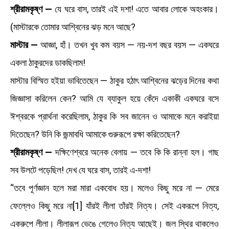
শ্রীরামকৃষ্ণ —
যে ঘরে বাস, তারই এই দশা! এতে আবার লোকে অহংকার।
(মাস্টারকে তোমার আশ্বিনের ঝড় মনে আছে?
মাস্টার —
আজ্ঞা, হাঁ। তখন খুব কম বয়স — নয়-দশ বছর বয়স — একঘরে
একলা ঠাকুরদের ডাকছিলাম!
মাস্টার বিস্মিত হইয়া ভাবিতেছেন — ঠাকুর হঠাৎ আশ্বিনের ঝড়ের দিনের কথা
জিজ্ঞাসা করিলেন কেন? আমি যে ব্যাকুল হয়ে কেঁদে একাকী একঘরে বসে
ঈশ্বরকে প্রার্থনা করেছিলাম, ঠাকুর কি সব জানেন ও আমাকে মনে করাইয়া
দিতেছেন? উনি কি জন্মাবধি আমাকে গুরুরূপে রক্ষা করিতেছেন?
শ্রীরামকৃষ্ণ —
দক্ষিণেশ্বরে অনেক বেলায় — তবে কি কি রান্না হল। গাছ
সব উলটে পড়েছিল! দেখ যে ঘরে বাস, তারই এ-দশা!
“তবে পূর্ণজ্ঞান হলে মরা মারা একবোধ হয়। মলেও কিছু মরে না — মেরে
ফেল্লেও কিছু মরে না[1] যাঁরই লীলা তাঁরই নিত্য। সেই একরূপে নিত্য,
একরুপে লীলা। লীলারূপ ভেঙে গেলেও নিত্য আছেই। জল স্থির থাকলেও