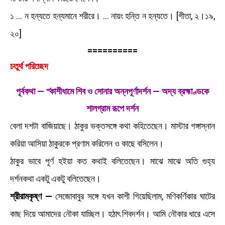
১ … ন হন্যতে হন্যমানে শরীরে। … নায়ং হন্তি ন হন্যতে। [গীতা, ২।১৯,
২০]
==========
চতুর্থ পরিচ্ছেদ
পূর্বকথা — ৺কাশীধামে শিব ও সোনার অন্নপূর্ণাদর্শন —
অদ্য ব্রহ্মাণ্ডকে
শালগ্রাম রূপে দর্শন
বেলা দশটা বাজিয়াছে। ঠাকুর ভক্তসঙ্গে কথা কহিতেছেন। মাস্টার গঙ্গাস্নান
করিয়া আসিয়া ঠাকুরকে প্রণাম করিলেন ও কাছে বসিলেন।
ঠাকুর ভাবে পূর্ণ হইয়া কত কথাই বলিতেছেন। মাঝে মাঝে অতি গুহ্য
দর্শনকথা একটু একটু বলিতেছেন।
শ্রীরামকৃষ্ণ —
সেজোবাবুর সঙ্গে যখন কাশী গিয়েছিলাম, মণিকর্ণিকার ঘাটের
কাছ দিয়ে আমাদের নৌকা যাচ্ছিল। হঠাৎ শিবদর্শন। আমি নৌকার ধারে এসে