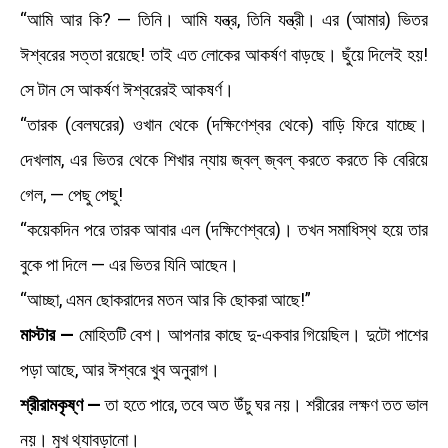
“আমি আর কি? — তিনি। আমি যন্ত্র, তিনি যন্ত্রী। এর (আমার) ভিতর
ঈশ্বরের সত্তা রয়েছে! তাই এত লোকের আকর্ষণ বাড়ছে। ছুঁয়ে দিলেই হয়!
সে টান সে আকর্ষণ ঈশ্বরেরই আকষর্ণ।
“তারক (বেলঘরের) ওখান থেকে (দক্ষিণেশ্বর থেকে) বাড়ি ফিরে যাচ্ছে।
দেখলাম, এর ভিতর থেকে শিখার ন্যায় জ্বল্‌ জ্বল্‌ করতে করতে কি বেরিয়ে
গেল, — পেছু পেছু!
“কয়েকদিন পরে তারক আবার এল (দক্ষিণেশ্বরে)। তখন সমাধিস্থ হয়ে তার
বুকে পা দিলে — এর ভিতর যিনি আছেন।
“আচ্ছা, এমন ছোকরাদের মতন আর কি ছোকরা আছে!”
মাস্টার —
মোহিতটি বেশ। আপনার কাছে দু-একবার গিয়েছিল। দুটো পাশের
পড়া আছে, আর ঈশ্বরে খুব অনুরাগ।
শ্রীরামকৃষ্ণ —
তা হতে পারে, তবে অত উঁচু ঘর নয়। শরীরের লক্ষণ তত ভাল
নয়। মুখ থ্যাবড়ানো।