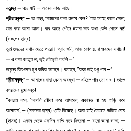
নরেন্দ্র —
ঘরে যাই — অনেক কাজ আছে।
শ্রীরামকৃষ্ণ —
তা বাছা, আমাদের কথা শুনবে কেন? ‘যার আছে কানে সোনা,
তার কথা আনা আনা। যার আছে পোঁদে ট্যানা তার কথা কেউ শোনে না!’
(সকলের হাস্য)
তুমি গুহদের বাগান যেতে পারো। প্রায় শুনি, আজ কোথায়, না গুহদের বাগানে!
— এ কথা বলতুম না, তুই কেঁড়েলি করলি –”
নরেন্দ্র কিয়ৎক্ষণ চুপ করিয়া আছেন। বলছেন, “যন্ত্র নাই শুধু গান –”
শ্রীরামকৃষ্ণ —
আমাদের বাছা যেমন অবস্থা — এইতে পার তো গাও। তাতে
বলরামের বন্দোবস্ত!
“বলরাম বলে, ‘আপনি নৌকা করে আসবেন, একান্ত না হয় গাড়ি করে
আসবেন’, — (সকলের হাস্য) খ্যাঁট দিয়েছে। আজ তাই বৈকালে নাচিয়ে নেবে
(হাস্য)। একান থেকে একদিন গাড়ি করে দিছলো — বারো আনা ভাড়া; —
আমি বললাম, বার আনায় দক্ষিণেশ্বরে যাবে? তা বলে, ‘ও অমন হয়।’ গাড়ি