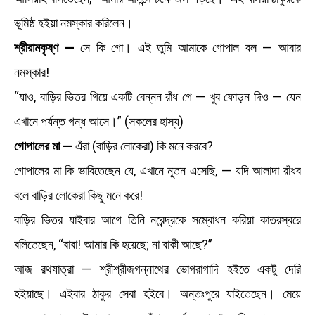
ভূমিষ্ঠ হইয়া নমস্কার করিলেন।
শ্রীরামকৃষ্ণ —
সে কি গো। এই তুমি আমাকে গোপাল বল — আবার
নমস্কার!
“যাও, বাড়ির ভিতর গিয়ে একটি বেন্নন রাঁধ গে — খুব ফোড়ন দিও — যেন
এখানে পর্যন্ত গন্ধ আসে।” (সকলের হাস্য)
গোপালের মা —
এঁরা (বাড়ির লোকেরা) কি মনে করবে?
গোপালের মা কি ভাবিতেছেন যে, এখানে নূতন এসেছি, — যদি আলাদা রাঁধব
বলে বাড়ির লোকেরা কিছু মনে করে!
বাড়ির ভিতর যাইবার আগে তিনি নরেন্দ্রকে সম্বোধন করিয়া কাতরস্বরে
বলিতেছেন, “বাবা! আমার কি হয়েছে; না বাকী আছে?”
আজ রথযাত্রা — শ্রীশ্রীজগন্নাথের ভোগরাগাদি হইতে একটু দেরি
হইয়াছে। এইবার ঠাকুর সেবা হইবে। অন্তঃপুরে যাইতেছেন। মেয়ে