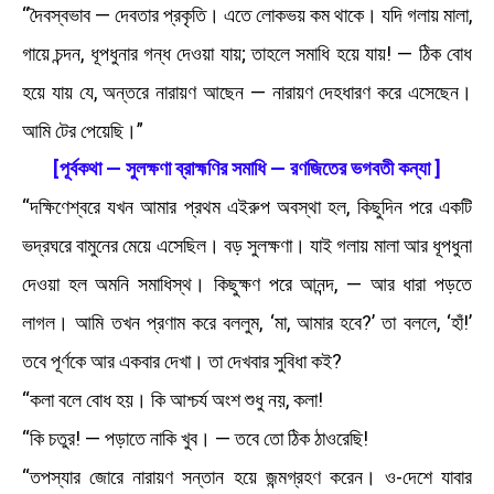
“দৈবস্বভাব — দেবতার প্রকৃতি। এতে লোকভয় কম থাকে। যদি গলায় মালা,
গায়ে চন্দন, ধূপধুনার গন্ধ দেওয়া যায়; তাহলে সমাধি হয়ে যায়! — ঠিক বোধ
হয়ে যায় যে, অন্তরে নারায়ণ আছেন — নারায়ণ দেহধারণ করে এসেছেন।
আমি টের পেয়েছি।”
[পূর্বকথা — সুলক্ষণা ব্রাহ্মণির সমাধি — রণজিতের ভগবতী কন্যা ]
“দক্ষিণেশ্বরে যখন আমার প্রথম এইরুপ অবস্থা হল, কিছুদিন পরে একটি
ভদ্রঘরে বামুনের মেয়ে এসেছিল। বড় সুলক্ষণা। যাই গলায় মালা আর ধূপধুনা
দেওয়া হল অমনি সমাধিস্থ। কিছুক্ষণ পরে আনন্দ, — আর ধারা পড়তে
লাগল। আমি তখন প্রণাম করে বললুম, ‘মা, আমার হবে?’ তা বললে, ‘হাঁ!’
তবে পূর্ণকে আর একবার দেখা। তা দেখবার সুবিধা কই?
“কলা বলে বোধ হয়। কি আশ্চর্য অংশ শুধু নয়, কলা!
“কি চতুর! — পড়াতে নাকি খুব। — তবে তো ঠিক ঠাওরেছি!
“তপস্যার জোরে নারায়ণ সন্তান হয়ে জন্মগ্রহণ করেন। ও-দেশে যাবার