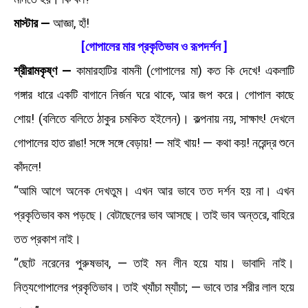
মাস্টার —
আজ্ঞা, হাঁ!
[গোপালের মার প্রকৃতিভাব ও রূপদর্শন ]
শ্রীরামকৃষ্ণ —
কামারহাটির বামনী (গোপালের মা) কত কি দেখে! একলাটি
গঙ্গার ধারে একটি বাগানে নির্জন ঘরে থাকে, আর জপ করে। গোপাল কাছে
শোয়! (বলিতে বলিতে ঠাকুর চমকিত হইলেন)। কল্পনায় নয়, সাক্ষাৎ! দেখলে
গোপালের হাত রাঙা! সঙ্গে সঙ্গে বেড়ায়! — মাই খায়! — কথা কয়! নরেন্দ্র শুনে
কাঁদলে!
“আমি আগে অনেক দেখতুম। এখন আর ভাবে তত দর্শন হয় না। এখন
প্রকৃতিভাব কম পড়ছে। বেটাছেলের ভাব আসছে। তাই ভাব অন্তরে, বাহিরে
তত প্রকাশ নাই।
“ছোট নরেনের পুরুষভাব, — তাই মন লীন হয়ে যায়। ভাবাদি নাই।
নিত্যগোপালের প্রকৃতিভাব। তাই খ্যাঁচা ম্যাঁচা; — ভাবে তার শরীর লাল হয়ে