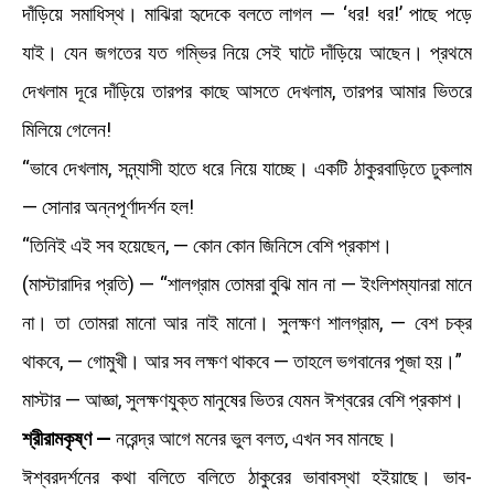
দাঁড়িয়ে সমাধিস্থ। মাঝিরা হৃদেকে বলতে লাগল — ‘ধর! ধর!’ পাছে পড়ে
যাই। যেন জগতের যত গম্ভির নিয়ে সেই ঘাটে দাঁড়িয়ে আছেন। প্রথমে
দেখলাম দূরে দাঁড়িয়ে তারপর কাছে আসতে দেখলাম, তারপর আমার ভিতরে
মিলিয়ে গেলেন!
“ভাবে দেখলাম, সন্ন্যাসী হাতে ধরে নিয়ে যাচ্ছে। একটি ঠাকুরবাড়িতে ঢুকলাম
— সোনার অন্নপূর্ণাদর্শন হল!
“তিনিই এই সব হয়েছেন, — কোন কোন জিনিসে বেশি প্রকাশ।
(মাস্টারাদির প্রতি) — “শালগ্রাম তোমরা বুঝি মান না — ইংলিশম্যানরা মানে
না। তা তোমরা মানো আর নাই মানো। সুলক্ষণ শালগ্রাম, — বেশ চক্র
থাকবে, — গোমুখী। আর সব লক্ষণ থাকবে — তাহলে ভগবানের পূজা হয়।”
মাস্টার — আজ্ঞা, সুলক্ষণযুক্ত মানুষের ভিতর যেমন ঈশ্বরের বেশি প্রকাশ।
শ্রীরামকৃষ্ণ —
নরেন্দ্র আগে মনের ভুল বলত, এখন সব মানছে।
ঈশ্বরদর্শনের কথা বলিতে বলিতে ঠাকুরের ভাবাবস্থা হইয়াছে। ভাব-