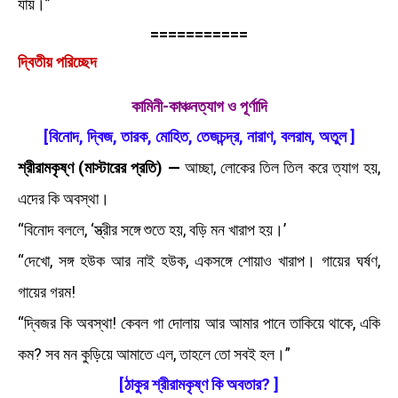
যায়।”
===========
দ্বিতীয় পরিচ্ছেদ
কামিনী-কাঞ্চনত্যাগ ও পূর্ণাদি
[বিনোদ, দ্বিজ, তারক, মোহিত, তেজচন্দ্র, নারাণ, বলরাম, অতুল ]
শ্রীরামকৃষ্ণ (মাস্টারের প্রতি) —
আচ্ছা, লোকের তিল তিল করে ত্যাগ হয়,
এদের কি অবস্থা।
“বিনোদ বললে, ‘স্ত্রীর সঙ্গে শুতে হয়, বড়ি মন খারাপ হয়।’
“দেখো, সঙ্গ হউক আর নাই হউক, একসঙ্গে শোয়াও খারাপ। গায়ের ঘর্ষণ,
গায়ের গরম!
“দ্বিজর কি অবস্থা! কেবল গা দোলায় আর আমার পানে তাকিয়ে থাকে, একি
কম? সব মন কুড়িয়ে আমাতে এল, তাহলে তো সবই হল।”
[ঠাকুর শ্রীরামকৃষ্ণ কি অবতার? ]