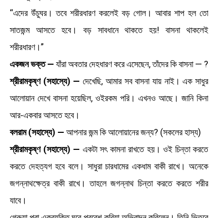
“এদের উঁচুঘর। তবে শরীরধারণ করলেই বড় গোল। আবার শাপ হল তো
সাতজন্ম আসতে হবে। বড় সাবধানে থাকতে হয়! বাসনা থাকলেই
শরীরধারণ।”
একজন ভক্ত —
যাঁরা অবতার দেহধারণ করে এসেছেন, তাঁদের কি বাসনা — ?
শ্রীরামকৃষ্ণ (সহাস্যে) —
দেখেছি, আমার সব বাসনা যায় নাই। এক সাধুর
আলোয়ান দেখে বাসনা হয়েছিল, ওইরকম পরি। এখনও আছে। জানি কিনা
আর-একবার আসতে হবে।
বলরাম (সহাস্যে) —
আপনার জন্ম কি আলোয়ানের জন্য? (সকলের হাস্য)
শ্রীরামকৃষ্ণ (সহাস্যে) —
একটা সৎ কামনা রাখতে হয়। ওই চিন্তা করতে
করতে দেহত্যগ হবে বলে। সাধুরা চারধামের একধাম বাকী রাখে। অনেকে
জগন্নাথক্ষেত্র বাকী রাখে। তাহলে জগন্নাথ চিন্তা করতে করতে শরীর
যাবে।
গেরুয়া পরা একব্যক্তি ঘরে প্রবেশ করিয়া অভিবাদন করিলেন। তিনি ভিতরে