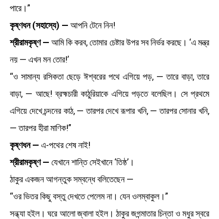
পারে।”
কৃষ্ণধন (সহাস্যে) —
আপনি টেনে নিন!
শ্রীরামকৃষ্ণ —
আমি কি করব, তোমার চেষ্টার উপর সব নির্ভর করছে। ‘এ মন্ত্র
নয় — এখন মন তোর!’
“ও সামান্য রসিকতা ছেড়ে ঈশ্বরের পথে এগিয়ে পড়, — তারে বাড়া, তারে
বাড়া, — আছে! ব্রহ্মচারী কাঠুরিয়াকে এগিয়ে পড়তে বলেছিল। সে প্রথমে
এগিয়ে দেখে চন্দনের কাঠ, — তারপর দেখে রূপার খনি, — তারপর সোনার খনি,
— তারপর হীরা মাণিক!”
কৃষ্ণধন —
এ-পথের শেষ নাই!
শ্রীরামকৃষ্ণ —
যেখানে শান্তি সেইখানে ‘তিষ্ঠ’।
ঠাকুর একজন আগন্তুক সম্বন্ধে বলিতেছেন —
“ওর ভিতর কিছু বস্তু দেখতে পেলেম না। যেন ওলম্বাকুল।”
সন্ধ্যা হইল। ঘরে আলো জ্বালা হইল। ঠাকুর জগন্মাতার চিন্তা ও মধুর স্বরে