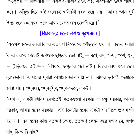
“ভক্তেরা — বিজ্ঞানীরা — নিরাকার-সাকার দুইই লয়, অরূপ-রূপ দুইই গ্রহণ
করে। ভক্তি হিমে ওই জলেরই খানিকটা বরফ হয়ে যায়। আবার জ্ঞান-সূর্য
উদয় হলে ওই বরফ গলে আবার যেমন জন তেমনি হয়।”
[বিচারান্তে মনের নাশ ও ব্রহ্মজ্ঞান ]
“যতক্ষণ মনের দ্বারা বিচার ততক্ষণ নিত্যেতে পৌঁছানো যায় না। মনের দ্বারা
বিচার করতে গেলেই জগৎকে ছাড়বার জো নাই, — রূপ, রস, গন্ধ, স্পর্শ, শব্দ,
— ইন্দ্রিয়ের এই সকল বিষয়কে ছাড়বার জো নাই। বিচার বন্ধ হলে তবে
ব্রহ্মজ্ঞান। এ মনের দ্বারা আত্মাকে জানা যায় না। আত্মার দ্বারাই আত্মাকে
জানা যায়। শুদ্ধমন, শুদ্ধবুদ্ধি, শুদ্ধ-আত্মা, একই।
“দেখ না, একটা জিনিস দেখতেই কতকগুলো দরকার — চক্ষু দরকার, আলো
দরকার, আবার মনের দরকার। এই তিনটার মধ্যে একটা বাদ দিলে তার দর্শন
হয় না। এই মনের কাজ যতক্ষণ চলছে, ততক্ষণ কেমন করে বলবে যে, জগৎ
নাই, কি আমি নাই?