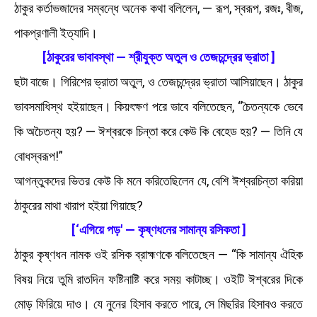
ঠাকুর কর্তাভজাদের সম্বন্ধে অনেক কথা বলিলেন, — রূপ, স্বরূপ, রজঃ, বীজ,
পাকপ্রণালী ইত্যাদি।
[ঠাকুরের ভাবাবস্থা — শ্রীযুক্ত অতুল ও তেজচন্দ্রের ভ্রাতা ]
ছটা বাজে। গিরিশের ভ্রাতা অতুল, ও তেজচন্দ্রের ভ্রাতা আসিয়াছেন। ঠাকুর
ভাবসমাধিস্থ হইয়াছেন। কিয়ৎক্ষণ পরে ভাবে বলিতেছেন, “চৈতন্যকে ভেবে
কি অচৈতন্য হয়? — ঈশ্বরকে চিন্তা করে কেউ কি বেহেড হয়? — তিনি যে
বোধস্বরূপ!”
আগন্তুকদের ভিতর কেউ কি মনে করিতেছিলেন যে, বেশি ঈশ্বরচিন্তা করিয়া
ঠাকুরের মাথা খারাপ হইয়া গিয়াছে?
[‘এগিয়ে পড়' — কৃষ্ণধনের সামান্য রসিকতা ]
ঠাকুর কৃষ্ণধন নামক ওই রসিক ব্রাহ্মণকে বলিতেছেন — “কি সামান্য ঐহিক
বিষয় নিয়ে তুমি রাতদিন ফষ্টিনাষ্টি করে সময় কাটাচ্ছ। ওইটি ঈশ্বরের দিকে
মোড় ফিরিয়ে দাও। যে নুনের হিসাব করতে পারে, সে মিছরির হিসাবও করতে