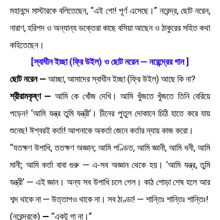
মহানন্দে মাস্টারকে বলিতেছেন, “এই গো! পূর্ণ এসেছে।” নরেন্দ্র, ছোট নরেন,
নারাণ, হরিপদ ও অন্যান্য ভক্তেরা কাছে বসিয়া আছেন ও ঠাকুরের সহিত কথা
কহিতেছেন।
[স্বাধীন ইচ্ছা (ফ্রি উইল) ও ছোট নরেন — নরেন্দ্রের গান ]
ছোট নরেন —
আচ্ছা, আমাদের স্বাধীন ইচ্ছা (ফ্রি উইল) আছে কি না?
শ্রীরামকৃষ্ণ —
আমি কে খোঁজ দেখি। আমি খুঁজতে খুঁজতে তিনি বেরিয়ে
পড়েন! ‘আমি যন্ত্র তুমি যন্ত্রী’। চীনের পুতুল দোকানে চিঠি হাতে করে যায়
শুনেছ! ঈশ্বরই কর্তা! আপনাকে অকর্তা জেনে কর্তার ন্যায় কাজ করো।
“যতক্ষণ উপাধি, ততক্ষণ অজ্ঞান; আমি পণ্ডিত, আমি জ্ঞানী, আমি ধনী, আমি
মানী; আমি কর্তা বাবা গুরু — এ-সব অজ্ঞান থেকে হয়। ‘আমি যন্ত্র, তুমি
যন্ত্রী’ — এই জ্ঞান। অন্য সব উপাধি চলে গেল। কাঠ পোড়া শেষ হলে আর
শব্দ থাকে না — উত্তাপও থাকে না। সব ঠাণ্ডা! — শান্তিঃ শান্তিঃ শান্তিঃ!
(নরেন্দ্রকে)
—
“একটু গা না।”