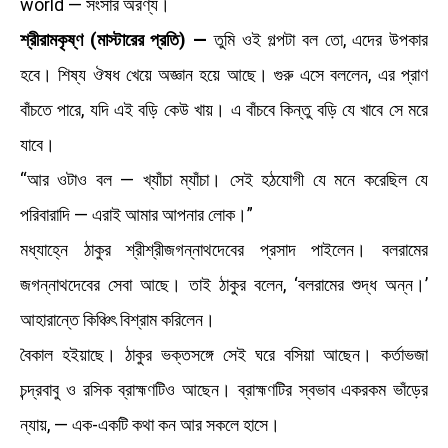
world — সংসার অরণ্য।
শ্রীরামকৃষ্ণ (মাস্টারের প্রতি) —
তুমি ওই গল্পটা বল তো, এদের উপকার
হবে। শিষ্য ঔষধ খেয়ে অজ্ঞান হয়ে আছে। গুরু এসে বললেন, এর প্রাণ
বাঁচতে পারে, যদি এই বড়ি কেউ খায়। এ বাঁচবে কিন্তু বড়ি যে খাবে সে মরে
যাবে।
“আর ওটাও বল — খ্যাঁচা ম্যাঁচা। সেই হঠযোগী যে মনে করেছিল যে
পরিবারাদি — এরাই আমার আপনার লোক।”
মধ্যাহ্নে ঠাকুর শ্রীশ্রীজগন্নাথদেবের প্রসাদ পাইলেন। বলরামের
জগন্নাথদেবের সেবা আছে। তাই ঠাকুর বলেন, ‘বলরামের শুদ্ধ অন্ন।’
আহারান্তে কিঞ্চিৎ বিশ্রাম করিলেন।
বৈকাল হইয়াছে। ঠাকুর ভক্তসঙ্গে সেই ঘরে বসিয়া আছেন। কর্তাভজা
চন্দ্রবাবু ও রসিক ব্রাহ্মণটিও আছেন। ব্রাহ্মণটির স্বভাব একরকম ভাঁড়ের
ন্যায়, — এক-একটি কথা কন আর সকলে হাসে।