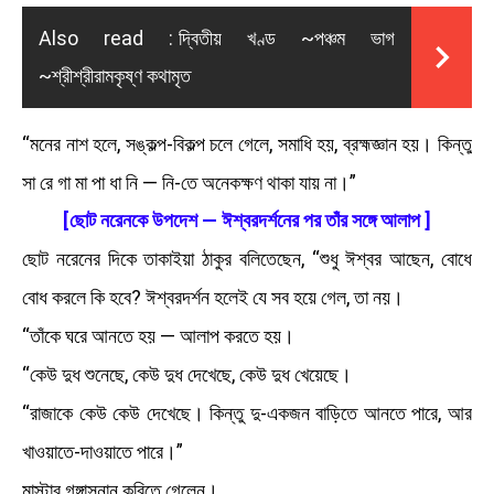
Also read :
দ্বিতীয় খণ্ড ~পঞ্চম ভাগ
~শ্রীশ্রীরামকৃষ্ণ কথামৃত
“মনের নাশ হলে, সঙ্কল্প-বিকল্প চলে গেলে, সমাধি হয়, ব্রহ্মজ্ঞান হয়। কিন্তু
সা রে গা মা পা ধা নি — নি-তে অনেকক্ষণ থাকা যায় না।”
[ছোট নরেনকে উপদেশ — ঈশ্বরদর্শনের পর তাঁর সঙ্গে আলাপ ]
ছোট নরেনের দিকে তাকাইয়া ঠাকুর বলিতেছেন, “শুধু ঈশ্বর আছেন, বোধে
বোধ করলে কি হবে? ঈশ্বরদর্শন হলেই যে সব হয়ে গেল, তা নয়।
“তাঁকে ঘরে আনতে হয় — আলাপ করতে হয়।
“কেউ দুধ শুনেছে, কেউ দুধ দেখেছে, কেউ দুধ খেয়েছে।
“রাজাকে কেউ কেউ দেখেছে। কিন্তু দু-একজন বাড়িতে আনতে পারে, আর
খাওয়াতে-দাওয়াতে পারে।”
মাস্টার গঙ্গাস্নান করিতে গেলেন।