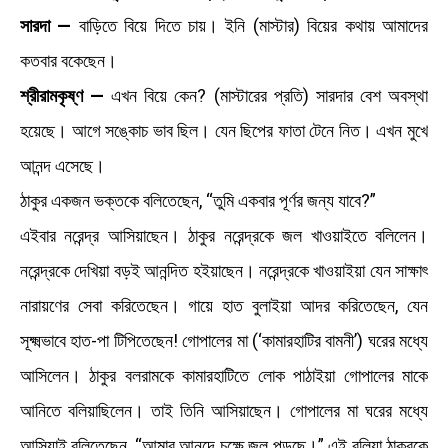
সারদা —
বাড়িতে বিয়ে দিতে চায়। ইনি (মাস্টার) বিয়ের কথায় আমাদের
কতবার বকেছেন।
শ্রীরামকৃষ্ণ —
এখন বিয়ে কেন? (মাস্টারের প্রতি) সারদার বেশ অবস্থা
হয়েছে। আগে সঙ্কোচ ভাব ছিল। যেন ছিপের ফাতা টেনে নিত। এখন মুখে
আনন্দ এসেছে।
ঠাকুর একজন ভক্তকে বলিতেছেন, “তুমি একবার পূর্ণর জন্য যাবে?”
এইবার নরেন্দ্র আসিয়াছেন। ঠাকুর নরেন্দ্রকে জল খাওয়াইতে বলিলেন।
নরেন্দ্রকে দেখিয়া বড়ই আনন্দিত হইয়াছেন। নরেন্দ্রকে খাওয়াইয়া যেন সাক্ষাৎ
নারায়ণের সেবা করিতেছেন। গায়ে হাত বুলাইয়া আদর করিতেছেন, যেন
সূক্ষ্মভাবে হাত-পা টিপিতেছেন! গোপালের মা (‘কামারহাটির বামনী’) ঘরের মধ্যে
আসিলেন। ঠাকুর বলরামকে কামারহাটিতে লোক পাঠাইয়া গোপালের মাকে
আনিতে বলিয়াছিলেন। তাই তিনি আসিয়াছেন। গোপালের মা ঘরের মধ্যে
আসিয়াই বলিতেছেন, “আমার আনন্দে চক্ষে জল পড়ছে।” এই বলিয়া ঠাকুরকে