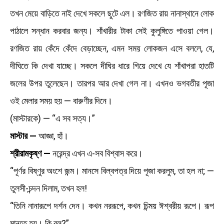
তখন মেয়ে বাড়িতে নাই দেখে সকলে ছুটে এল। রণজিত রায় নানাস্থানে লোক
পাঠালে সন্ধান করবার জন্য। শাঁখারীর টাকা সেই কুলুঙ্গিতে পাওয়া গেল।
রণজিত রায় কেঁদে কেঁদে বেড়াচ্ছেন, এমন সময় লোকজন এসে বললে, যে,
দীঘিতে কি দেখা যাচ্ছে। সকলে দীঘির ধারে গিয়ে দেখে যে শাঁখাপরা হাতটি
জলের উপর তুলেছেন। তারপর আর দেখা গেল না। এখনও ভগবতীর পূজা
ওই মেলার সময় হয় — বারুণীর দিনে।
(মাস্টারকে) — “এ সব সত্য।”
মাস্টার —
আজ্ঞা, হাঁ।
শ্রীরামকৃষ্ণ —
নরেন্দ্র এখন এ-সব বিশ্বাস করে।
“পূর্ণর বিষ্ণুর অংশে জন্ম। মানসে বিল্বপত্র দিয়ে পূজা করলুম, তা হল না; —
তুলসী-চন্দন দিলাম, তখন হল!
“তিনি নানারূপে দর্শন দেন। কখন নররূপে, কখন চিন্ময় ঈশ্বরীয় রূপে। রূপ
মানতে হয়। কি বল?”