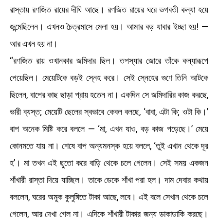
রাস্তায় রণজিত রায়ের দীঘি আছে। রণজিত রায়ের ঘরে ভগবতী কন্যা হয়ে
জন্মেছিলেন। এখনও চৈত্রমাসে মেলা হয়। আমার বড় যাবার ইচ্ছা হয়! —
আর এখন হয় না।
“রণজিত রায় ওখানকার জমিদার ছিল। তপস্যার জোরে তাঁকে কন্যারূপে
পেয়েছিল। মেয়েটিকে বড়ই স্নেহ করে। সেই স্নেহের গুণে তিনি আটকে
ছিলেন, বাপের কাছ ছাড়া প্রায় হতেন না। একদিন সে জমিদারির কাজ করছে,
ভারী ব্যস্ত; মেয়েটি ছেলের স্বভাবে কেবল বলছে, ‘বাবা, এটা কি; ওটা কি।’
বাপ অনেক মিষ্টি করে বললে — ‘মা, এখন যাও, বড় কাজ পড়েছে।’ মেয়ে
কোনমতে যায় না। শেষে বাপ অন্যমনস্ক হয়ে বললে, ‘তুই এখান থেকে দূর
হ’। মা তখন এই ছুতো করে বাড়ি থেকে চলে গেলেন। সেই সময় একজন
শাঁখারী রাস্তা দিয়ে যাচ্ছিল। তাকে ডেকে শাঁখা পরা হল। দাম দেবার কথায়
বললেন, ঘরের অমুক কুলুঙ্গিতে টাকা আছে, লবে। এই বলে সেখান থেকে চলে
গেলেন, আর দেখা গেল না। এদিকে শাঁখারী টাকার জন্য ডাকাডাকি করছে।