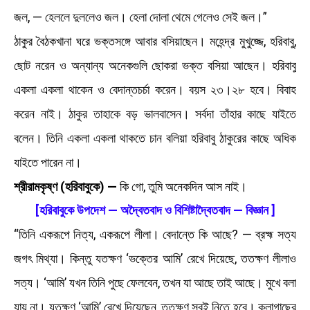
জল, — হেললে দুললেও জল। হেলা দোলা থেমে গেলেও সেই জল।”
ঠাকুর বৈঠকখানা ঘরে ভক্তসঙ্গে আবার বসিয়াছেন। মহেন্দ্র মুখুজ্জে, হরিবাবু,
ছোট নরেন ও অন্যান্য অনেকগুলি ছোকরা ভক্ত বসিয়া আছেন। হরিবাবু
একলা একলা থাকেন ও বেদান্তচর্চা করেন। বয়স ২৩।২৮ হবে। বিবাহ
করেন নাই। ঠাকুর তাহাকে বড় ভালবাসেন। সর্বদা তাঁহার কাছে যাইতে
বলেন। তিনি একলা একলা থাকতে চান বলিয়া হরিবাবু ঠাকুরের কাছে অধিক
যাইতে পারেন না।
শ্রীরামকৃষ্ণ (হরিবাবুকে) —
কি গো, তুমি অনেকদিন আস নাই।
[হরিবাবুকে উপদেশ — অদ্বৈতবাদ ও বিশিষ্টাদ্বৈতবাদ — বিজ্ঞান ]
“তিনি একরূপে নিত্য, একরূপে লীলা। বেদান্তে কি আছে? — ব্রহ্ম সত্য
জগৎ মিথ্যা। কিন্তু যতক্ষণ ‘ভক্তের আমি’ রেখে দিয়েছে, ততক্ষণ লীলাও
সত্য। ‘আমি’ যখন তিনি পুছে ফেলবেন, তখন যা আছে তাই আছে। মুখে বলা
যায় না। যতক্ষণ ‘আমি’ রেখে দিয়েছেন, ততক্ষণ সবই নিতে হবে। কলাগাছের