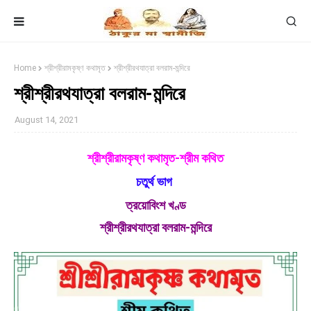
Home
শ্রীশ্রীরামকৃষ্ণ কথামৃত
শ্রীশ্রীরথযাত্রা বলরাম-মন্দিরে
শ্রীশ্রীরথযাত্রা বলরাম-মন্দিরে
August 14, 2021
শ্রীশ্রীরামকৃষ্ণ কথামৃত-শ্রীম কথিত
চতুর্থ ভাগ
ত্রয়োবিংশ খণ্ড
শ্রীশ্রীরথযাত্রা বলরাম-মন্দিরে