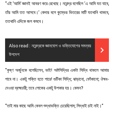
“এই ‘আমি’ জ্ঞানই আবরণ করে রেখেছে। নরেন্দ্র বলেছিল ‘এ আমি যত যাবে,
তাঁর আমি তত আসবে।’ কেদার বলে কুম্ভের ভিতরের মাটি যতখানি থাকবে,
ততখানি এদিকে জল কমবে।
Also read :
নরেন্দ্রকে জ্ঞানযোগ ও ভক্তিযোগের সমন্বয়
উপদেশ
“কৃষ্ণ অর্জুনকে বলেছিলেন, ভাই! অষ্টসিদ্ধির একটা সিদ্ধি থাকলে আমায়
পাবে না। একটু শক্তি হতে পারে! গুটিকা সিদ্ধি; ঝাড়ানো, ফোঁকানো; ঔষধ-
দেওয়া ব্রহ্মচারী; তবে লোকের একটু উপকার হয়। কেমন?
“তাই মার কাছে আমি কেবল শুদ্ধাভক্তি চেয়েছিলাম; সিদ্ধাই চাই নাই।”