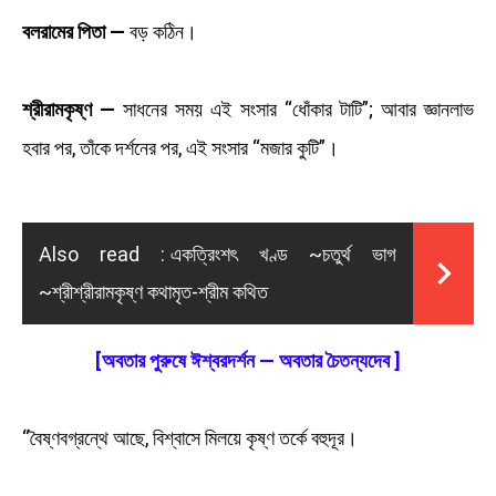
বলরামের পিতা —
বড় কঠিন।
শ্রীরামকৃষ্ণ —
সাধনের সময় এই সংসার “ধোঁকার টাটি”; আবার জ্ঞানলাভ
হবার পর, তাঁকে দর্শনের পর, এই সংসার “মজার কুটি”।
Also read :
একত্রিংশৎ খণ্ড ~চতুর্থ ভাগ
~শ্রীশ্রীরামকৃষ্ণ কথামৃত-শ্রীম কথিত
[অবতার পুরুষে ঈশ্বরদর্শন — অবতার চৈতন্যদেব ]
“বৈষ্ণবগ্রন্থে আছে, বিশ্বাসে মিলয়ে কৃষ্ণ তর্কে বহুদূর।