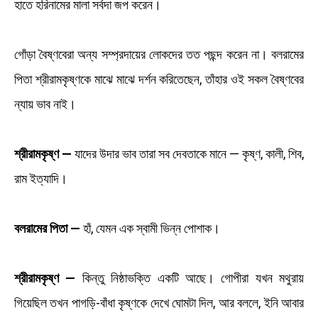
হাতে হরিনামের মালা সর্বদা জপ করেন।
গোঁড়া বৈষ্ণবেরা অন্য সম্প্রদায়ের লোকদের তত পছন্দ করেন না। বলরামের
পিতা শ্রীরামকৃষ্ণকে মাঝে মাঝে দর্শন করিতেছেন, তাঁহার ওই সকল বৈষ্ণবের
ন্যায় ভাব নাই।
শ্রীরামকৃষ্ণ —
যাদের উদার ভাব তারা সব দেবতাকে মানে — কৃষ্ণ, কালী, শিব,
রাম ইত্যাদি।
বলরামের পিতা —
হাঁ, যেমন এক স্বামী ভিন্ন পোশাক।
শ্রীরামকৃষ্ণ —
কিন্তু নিষ্ঠাভক্তি একটি আছে। গোপীরা যখন মথুরায়
গিয়েছিল তখন পাগড়ি-বাঁধা কৃষ্ণকে দেখে ঘোমটা দিল, আর বললে, ইনি আবার