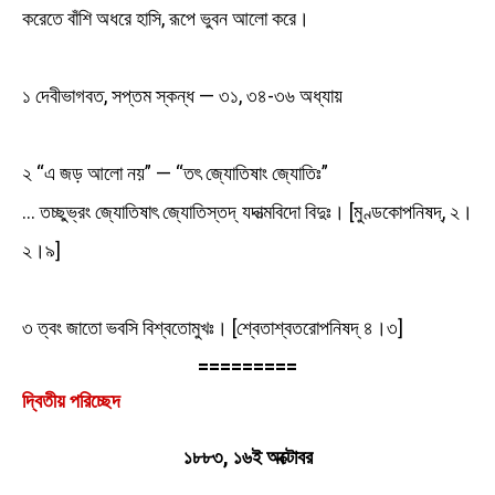
করেতে বাঁশি অধরে হাসি, রূপে ভুবন আলো করে।
১ দেবীভাগবত, সপ্তম স্কন্ধ — ৩১, ৩৪-৩৬ অধ্যায়
২ “এ জড় আলো নয়” — “তৎ জ্যোতিষাং জ্যোতিঃ”
… তচ্ছুভ্রং জ্যোতিষাৎ জ্যোতিস্তদ্‌ যদাত্মবিদো বিদুঃ। [মুণ্ডকোপনিষদ্‌, ২।
২।৯]
৩ ত্বং জাতো ভবসি বিশ্বতোমুখঃ। [শ্বেতাশ্বতরোপনিষদ্‌ ৪।৩]
=========
দ্বিতীয় পরিচ্ছেদ
১৮৮৩, ১৬ই অক্টোবর