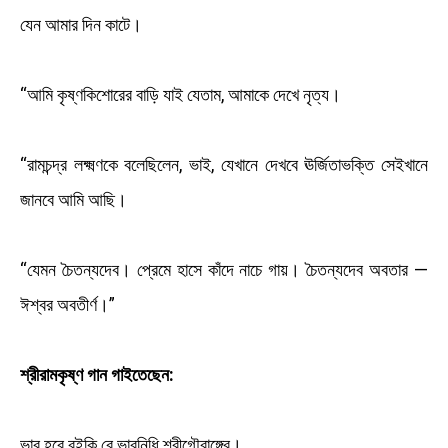
যেন আমার দিন কাটে।
“আমি কৃষ্ণকিশোরের বাড়ি যাই যেতাম, আমাকে দেখে নৃত্য।
“রামচন্দ্র লক্ষ্মণকে বলেছিলেন, ভাই, যেখানে দেখবে ঊর্জিতাভক্তি সেইখানে
জানবে আমি আছি।
“যেমন চৈতন্যদেব। প্রেমে হাসে কাঁদে নাচে গায়। চৈতন্যদেব অবতার —
ঈশ্বর অবতীর্ণ।”
শ্রীরামকৃষ্ণ গান গাইতেছেন:
ভাব হবে বইকি রে ভাবনিধি শ্রীগৌরাঙ্গের।