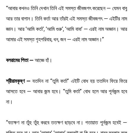
“আবার কখনও তিনি দেখান তিনি এই সমস্ত জীবজগৎ করেছেন — যেমন বাবু
আর তার বাগান। তিনি কর্তা আর তাঁরই এই সমস্ত জীবজগৎ — এইটির নাম
জ্ঞান। আর ‘আমি কর্তা’, ‘আমি গুরু’, ‘আমি বাবা’ — এরই নাম অজ্ঞান। আর
আমার এই সমস্ত গৃহপরিবার, ধন, জন — এরই নাম অজ্ঞান।”
বলরামের পিতা —
আজ্ঞে হাঁ।
শ্রীরামকৃষ্ণ —
যতদিন না “তুমি কর্তা” এইটি বোধ হয় ততদিন ফিরে ফিরে
আসতে হবে — আবার জন্ম হবে। “তুমি কর্তা” বোধ হলে আর পূর্নজন্ম হবে
না।
“যতক্ষণ না তুঁহু তুঁহু করবে ততক্ষণ ছাড়বে না। গতায়াত পুর্নজন্ম হবেই —
মুক্তি হবে না। আর ‘আমার’ ‘আমার’ বললেই বা কি হবে। বাবুর সরকার বলে