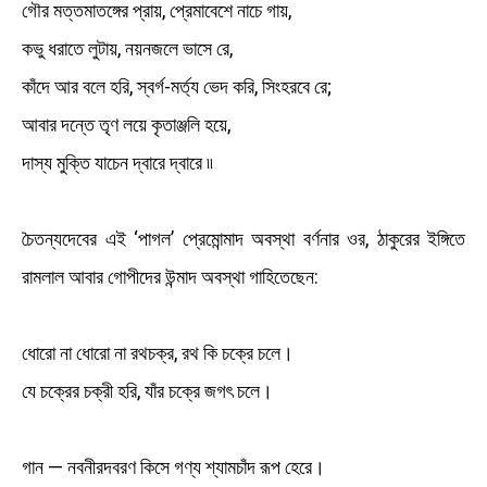
গৌর মত্তমাতঙ্গের প্রায়, প্রেমাবেশে নাচে গায়,
কভু ধরাতে লুটায়, নয়নজলে ভাসে রে,
কাঁদে আর বলে হরি, স্বর্গ-মর্ত্য ভেদ করি, সিংহরবে রে;
আবার দন্তে তৃণ লয়ে কৃতাঞ্জলি হয়ে,
দাস্য মুক্তি যাচেন দ্বারে দ্বারে ৷৷
চৈতন্যদেবের এই ‘পাগল’ প্রেমোন্মাদ অবস্থা বর্ণনার ওর, ঠাকুরের ইঙ্গিতে
রামলাল আবার গোপীদের উন্মাদ অবস্থা গাহিতেছেন:
ধোরো না ধোরো না রথচক্র, রথ কি চক্রে চলে।
যে চক্রের চক্রী হরি, যাঁর চক্রে জগৎ চলে।
গান — নবনীরদবরণ কিসে গণ্য শ্যামচাঁদ রূপ হেরে।