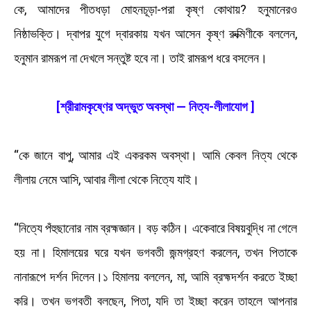
কে, আমাদের পীতধড়া মোহনচূড়া-পরা কৃষ্ণ কোথায়? হনুমানেরও
নিষ্ঠাভক্তি। দ্বাপর যুগে দ্বারকায় যখন আসেন কৃষ্ণ রুক্মিণীকে বললেন,
হনুমান রামরূপ না দেখলে সন্তুষ্ট হবে না। তাই রামরূপ ধরে বসলেন।
[শ্রীরামকৃষ্ণের অদ্ভুত অবস্থা — নিত্য-লীলাযোগ ]
“কে জানে বাপু, আমার এই একরকম অবস্থা। আমি কেবল নিত্য থেকে
লীলায় নেমে আসি, আবার লীলা থেকে নিত্যে যাই।
“নিত্যে পঁহুছানোর নাম ব্রহ্মজ্ঞান। বড় কঠিন। একেবারে বিষয়বুদ্ধি না গেলে
হয় না। হিমালয়ের ঘরে যখন ভগবতী জন্মগ্রহণ করলেন, তখন পিতাকে
নানারূপে দর্শন দিলেন।১ হিমালয় বললেন, মা, আমি ব্রহ্মদর্শন করতে ইচ্ছা
করি। তখন ভগবতী বলছেন, পিতা, যদি তা ইচ্ছা করেন তাহলে আপনার