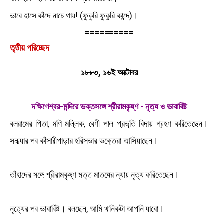
ভাবে হাসে কাঁদে নাচে গায়! (ফুকুরি ফুকুরি কান্দে)।
==========
তৃতীয় পরিচ্ছেদ
১৮৮৩, ১৬ই অক্টোবর
দক্ষিণেশ্বর-মন্দিরে ভক্তসঙ্গে
শ্রীরামকৃষ্ণ - নৃত্য ও ভাবাবিষ্ট
বলরামের পিতা, মণি মল্লিক, বেণী পাল প্রভৃতি বিদায় গ্রহণ করিতেছেন।
সন্ধ্যার পর কাঁসারীপাড়ার হরিসভার ভক্তেরা আসিয়াছেন।
তাঁহাদের সঙ্গে শ্রীরামকৃষ্ণ মত্ত মাতঙ্গের ন্যায় নৃত্য করিতেছেন।
নৃত্যের পর ভাবাবিষ্ট। বলছেন, আমি খানিকটা আপনি যাবো।