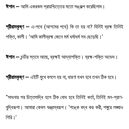
ঈশান —
আমি একরকম প্রায়শ্চিত্তের মতো সঙ্কল্প করেছিলাম।
শ্রীরামকৃষ্ণ —
এ-পথে (আগমের পথে) কি তা হয় না? যিনিই ব্রহ্ম তিনিই
শক্তি, কালী। ‘আমি কালীব্রহ্ম জেনে মর্ম ধর্মাধর্ম সব ছেড়েছি।’
ঈশান —
চন্ডীর স্তবে আছে, ব্রহ্মই আদ্যাশক্তি। ব্রহ্ম-শক্তি অভেদ।
শ্রীরামকৃষ্ণ —
এইটি মুখে বললে হয় না, ধারণা যখন হবে তখন ঠিক হবে।
“সাধনার পর চিত্তশুদ্ধি হলে ঠিক বোধ হবে তিনিই কর্তা, তিনিই মন-প্রাণ-
বুদ্ধিরূপা। আমারা কেবল যন্ত্রস্বরূপ। ‘পঙ্কে বদ্ধ কর করী, পঙ্গুরে লঙ্ঘাও
গিরি।’