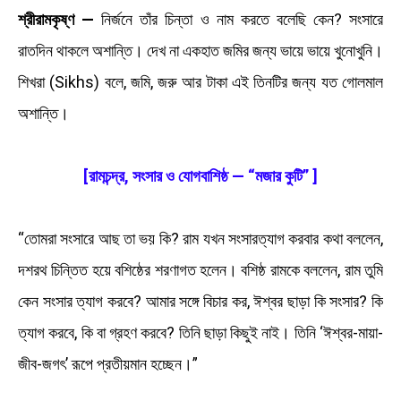
শ্রীরামকৃষ্ণ —
নির্জনে তাঁর চিন্তা ও নাম করতে বলেছি কেন? সংসারে
রাতদিন থাকলে অশান্তি। দেখ না একহাত জমির জন্য ভায়ে ভায়ে খুনোখুনি।
শিখরা (Sikhs) বলে, জমি, জরু আর টাকা এই তিনটির জন্য যত গোলমাল
অশান্তি।
[রামচন্দ্র, সংসার ও যোগবাশিষ্ঠ — “মজার কুটি” ]
“তোমরা সংসারে আছ তা ভয় কি? রাম যখন সংসারত্যাগ করবার কথা বললেন,
দশরথ চিন্তিত হয়ে বশিষ্ঠের শরণাগত হলেন। বশিষ্ঠ রামকে বললেন, রাম তুমি
কেন সংসার ত্যাগ করবে? আমার সঙ্গে বিচার কর, ঈশ্বর ছাড়া কি সংসার? কি
ত্যাগ করবে, কি বা গ্রহণ করবে? তিনি ছাড়া কিছুই নাই। তিনি ‘ঈশ্বর-মায়া-
জীব-জগৎ’ রূপে প্রতীয়মান হচ্ছেন।”