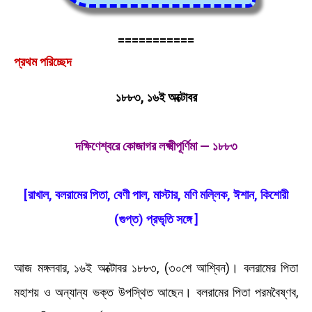
===========
প্রথম পরিচ্ছেদ
১৮৮৩, ১৬ই অক্টোবর
দক্ষিণেশ্বরে কোজাগর লক্ষ্মীপূর্ণিমা — ১৮৮৩
[রাখাল, বলরামের পিতা, বেণী পাল, মাস্টার, মণি মল্লিক, ঈশান, কিশোরী
(গুপ্ত) প্রভৃতি সঙ্গে ]
আজ মঙ্গলবার, ১৬ই অক্টোবর ১৮৮৩, (৩০শে আশ্বিন)। বলরামের পিতা
মহাশয় ও অন্যান্য ভক্ত উপস্থিত আছেন। বলরামের পিতা পরমবৈষ্ণব,