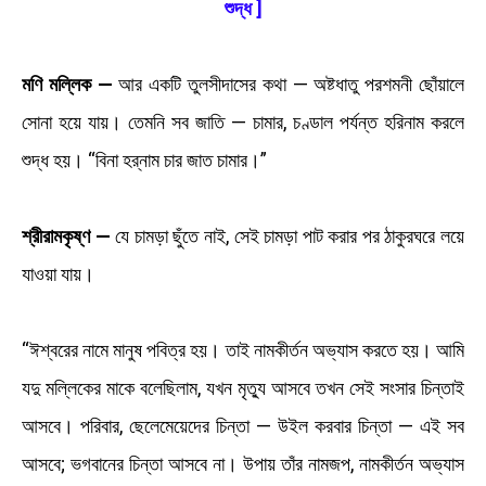
শুদ্ধ ]
মণি মল্লিক —
আর একটি তুলসীদাসের কথা — অষ্টধাতু পরশমনী ছোঁয়ালে
সোনা হয়ে যায়। তেমনি সব জাতি — চামার, চণ্ডাল পর্যন্ত হরিনাম করলে
শুদ্ধ হয়। “বিনা হর্‌নাম চার জাত চামার।”
শ্রীরামকৃষ্ণ —
যে চামড়া ছুঁতে নাই, সেই চামড়া পাট করার পর ঠাকুরঘরে লয়ে
যাওয়া যায়।
“ঈশ্বরের নামে মানুষ পবিত্র হয়। তাই নামকীর্তন অভ্যাস করতে হয়। আমি
যদু মল্লিকের মাকে বলেছিলাম, যখন মৃত্যু আসবে তখন সেই সংসার চিন্তাই
আসবে। পরিবার, ছেলেমেয়েদের চিন্তা — উইল করবার চিন্তা — এই সব
আসবে; ভগবানের চিন্তা আসবে না। উপায় তাঁর নামজপ, নামকীর্তন অভ্যাস