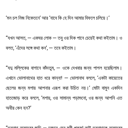
‘মন চল নিজ নিকেতনে’ আর ‘যাবে কি হে দিন আমার বিফলে চলিয়ে।’
“যখন আসত, — একঘর লোক — তবু ওর দিক পানে চেয়েই কথা কইতাম। ও
বলত, ‘এঁদের সঙ্গে কথা কন’, — তবে কইতাম।
“যদু মল্লিকের বাগানে কাঁদতুম, — ওকে দেখবার জন্য পাগল হয়েছিলাম।
এখানে ভোলানাথের হাত ধরে কান্না! — ভোলানাথ বললে, ‘একটা কায়েতের
ছেলের জন্য মশায় আপনার এরূপ করা উচিত নয়।’ মোটা বামুন একদিন
হাতজোড় করে বললে, ‘মশায়, ওর সামান্য পড়াশুনো, ওর জন্য আপনি এত
অধীর কেন হন?’
“ভবনাথ নরেন্দ্রের জুড়ি — দুজনে যেন স্ত্রী-পুরুষ! তাই ভবনাথকে নরেন্দ্রের