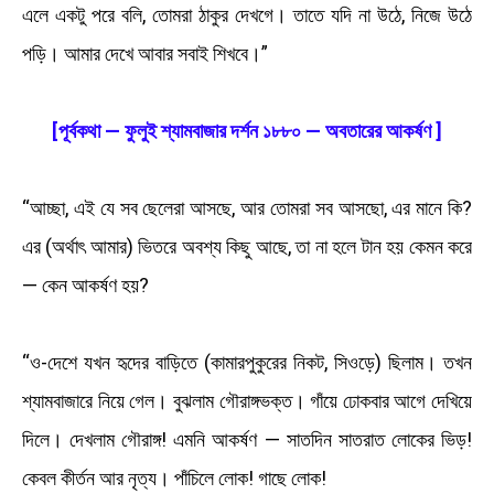
এলে একটু পরে বলি, তোমরা ঠাকুর দেখগে। তাতে যদি না উঠে, নিজে উঠে
পড়ি। আমার দেখে আবার সবাই শিখবে।”
[পূর্বকথা — ফুলুই শ্যামবাজার দর্শন ১৮৮০ — অবতারের আকর্ষণ ]
“আচ্ছা, এই যে সব ছেলেরা আসছে, আর তোমরা সব আসছো, এর মানে কি?
এর (অর্থাৎ আমার) ভিতরে অবশ্য কিছু আছে, তা না হলে টান হয় কেমন করে
— কেন আকর্ষণ হয়?
“ও-দেশে যখন হৃদের বাড়িতে (কামারপুকুরের নিকট, সিওড়ে) ছিলাম। তখন
শ্যামবাজারে নিয়ে গেল। বুঝলাম গৌরাঙ্গভক্ত। গাঁয়ে ঢোকবার আগে দেখিয়ে
দিলে। দেখলাম গৌরাঙ্গ! এমনি আকর্ষণ — সাতদিন সাতরাত লোকের ভিড়!
কেবল কীর্তন আর নৃত্য। পাঁচিলে লোক! গাছে লোক!