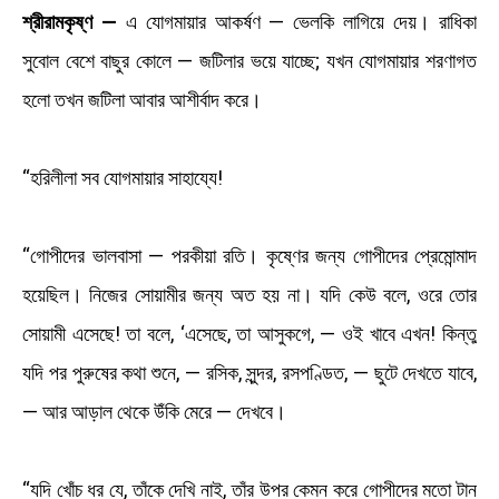
শ্রীরামকৃষ্ণ —
এ যোগমায়ার আকর্ষণ — ভেলকি লাগিয়ে দেয়। রাধিকা
সুবোল বেশে বাছুর কোলে — জটিলার ভয়ে যাচ্ছে; যখন যোগমায়ার শরণাগত
হলো তখন জটিলা আবার আশীর্বাদ করে।
“হরিলীলা সব যোগমায়ার সাহায্যে!
“গোপীদের ভালবাসা — পরকীয়া রতি। কৃষ্ণের জন্য গোপীদের প্রেমোন্মাদ
হয়েছিল। নিজের সোয়ামীর জন্য অত হয় না। যদি কেউ বলে, ওরে তোর
সোয়ামী এসেছে! তা বলে, ‘এসেছে, তা আসুকগে, — ওই খাবে এখন! কিন্তু
যদি পর পুরুষের কথা শুনে, — রসিক, সুন্দর, রসপণ্ডিত, — ছুটে দেখতে যাবে,
— আর আড়াল থেকে উঁকি মেরে — দেখবে।
“যদি খোঁচ ধর যে, তাঁকে দেখি নাই, তাঁর উপর কেমন করে গোপীদের মতো টান