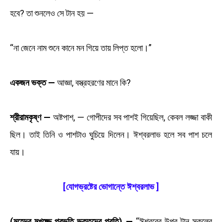
হবে? তা শুনলেও সে টান হয় —
“না জেনে নাম শুনে কানে মন গিয়ে তায় লিপ্ত হলো।”
একজন ভক্ত —
আজ্ঞা, বস্ত্রহরণের মানে কি?
শ্রীরামকৃষ্ণ —
অষ্টপাশ, — গোপীদের সব পাশই গিয়েছিল, কেবল লজ্জা বাকী
ছিল। তাই তিনি ও পাশটাও ঘুচিয়ে দিলেন। ঈশ্বরলাভ হলে সব পাশ চলে
যায়।
[যোগভ্রষ্টের ভোগান্তে ঈশ্বরলাভ ]
(মহেন্দ্র মুখুজ্জে প্রভৃতি ভক্তদের প্রতি) —
“ঈশ্বরের উপর টান সকলের