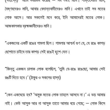
(সহাস্যে) “আমি সবরকম করেছি — সব পথই মানি। শাক্তদেরও মানি,
বৈষ্ণবদেরও মানি, আবার বেদান্তবাদীদেরও মানি। এখানে তাই সব মতের
লোক আসে। আর সকলেই মনে করে, ইনি আমাদেরই মতের লোক।
আজকালকার ব্রহ্মজ্ঞানীদেরও মানি।
“একজনের একটি রঙের গামলা ছিল। গামলার আশ্চর্য গুণ যে, যে রঙে কাপড়
ছোপাতে চাইবে তার কাপড় সেই রঙেই ছুপে যেত।
“কিন্তু একজন চালাক লোক বলেছিল, ‘তুমি যে-রঙে রঙেছো, আমায় সেই
রঙটি দিতে হবে।’ (ঠাকুর ও সকলের হাস্য)
“কেন একঘেয়ে হব? ‘অমুক মতের লোক তাহলে আসবে না।’ এ ভয় আমার
নাই। কেউ আসুক আর না আসুক তাতে আমার বয়ে গেছে; — লোক কিসে