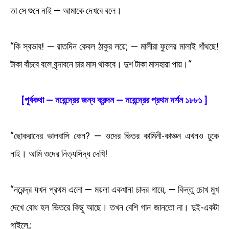
তা সে শুনে নাই — আমাকে দেখবে বলে।
“কি স্বভাব! — রাতদিন কেবল ঠাকুর লয়ে; — মালীরা ফুলের মালাই গাঁথছে!
টাকা বাঁচবে বলে বৃন্দাবনে চার মাস থাকবে। দুশ টাকা মাসহারা পায়।“
[পূর্বকথা — নরেন্দ্রের জন্য ক্রন্দন — নরেন্দ্রের প্রথম দর্শন ১৮৮১ ]
“ছোকরাদের ভালবাসি কেন? — ওদের ভিতর কামিনী-কাঞ্চন এখনও ঢুকে
নাই। আমি ওদের নিত্যসিদ্ধ দেখি!
“নরেন্দ্র যখন প্রথম এলো — ময়লা একখানা চাদর গায়ে, — কিন্তু চোখ মুখ
দেখে বোধ হল ভিতরে কিছু আছে। তখন বেশি গান জানতো না। দুই-একটা
গাইলে,: