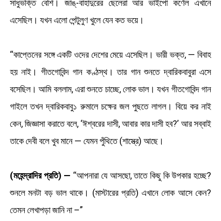
সাধুভক্তি বেশি। জাঙ্‌-বাহাদুরের ছেলেরা আর ভাইপো কর্ণেল এখানে
এসেছিল। যখন এলো পেন্টুলুণ খুলে যেন কত ভয়ে।
“কাপ্তেনের সঙ্গে একটি ওদের দেশের মেয়ে এসেছিল। ভারী ভক্ত, — বিবাহ
হয় নাই। গীতগোবিন্দ গান কণ্ঠস্থ। তার গান শুনতে দ্বারিকবাবুরা এসে
বসেছিল। আমি বললাম, এরা শুনতে চাচ্ছে, লোক ভাল। যখন গীতগোবিন্দ গান
গাইলে তখন দ্বারিকবাবু১ রুমালে চক্ষের জল পুছতে লাগল। বিয়ে কর নাই
কেন, জিজ্ঞাসা করাতে বলে, ‘ঈশ্বরের দাসী, আবার কার দাসী হব?’ আর সব্বাই
তাকে দেবী বলে খুব মানে — যেমন পুঁথিতে (শাস্ত্রে) আছে।
(মহেন্দ্রাদির প্রতি) —
“আপনারা যে আসছো, তাতে কিছু কি উপকার হচ্ছে?
শুনলে মনটা বড় ভাল থাকে। (মাস্টারের প্রতি) এখানে লোক আসে কেন?
তেমন লেখাপড়া জানি না –”