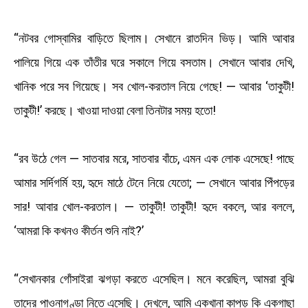
“নটবর গোস্বামির বাড়িতে ছিলাম। সেখানে রাতদিন ভিড়। আমি আবার
পালিয়ে গিয়ে এক তাঁতীর ঘরে সকালে গিয়ে বসতাম। সেখানে আবার দেখি,
খানিক পরে সব গিয়েছে। সব খোল-করতাল নিয়ে গেছে! — আবার ‘তাকুটী!
তাকুটী!’ করছে। খাওয়া দাওয়া বেলা তিনটার সময় হতো!
“রব উঠে গেল — সাতবার মরে, সাতবার বাঁচে, এমন এক লোক এসেছে! পাছে
আমার সর্দিগর্মি হয়, হৃদে মাঠে টেনে নিয়ে যেতো; — সেখানে আবার পিঁপড়ের
সার! আবার খোল-করতাল। — তাকুটী! তাকুটী! হৃদে বকলে, আর বললে,
‘আমরা কি কখনও কীর্তন শুনি নাই?’
“সেখানকার গোঁসাইরা ঝগড়া করতে এসেছিল। মনে করেছিল, আমরা বুঝি
তাদের পাওনাগণ্ডা নিতে এসেছি। দেখলে, আমি একখানা কাপড় কি একগাছা