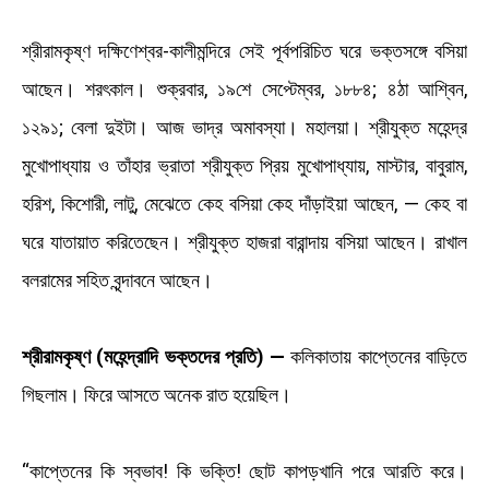
শ্রীরামকৃষ্ণ দক্ষিণেশ্বর-কালীমন্দিরে সেই পূর্বপরিচিত ঘরে ভক্তসঙ্গে বসিয়া
আছেন। শরৎকাল। শুক্রবার, ১৯শে সেপ্টেম্বর, ১৮৮৪; ৪ঠা আশ্বিন,
১২৯১; বেলা দুইটা। আজ ভাদ্র অমাবস্যা। মহালয়া। শ্রীযুক্ত মহেন্দ্র
মুখোপাধ্যায় ও তাঁহার ভ্রাতা শ্রীযুক্ত প্রিয় মুখোপাধ্যায়, মাস্টার, বাবুরাম,
হরিশ, কিশোরী, লাটু, মেঝেতে কেহ বসিয়া কেহ দাঁড়াইয়া আছেন, — কেহ বা
ঘরে যাতায়াত করিতেছেন। শ্রীযুক্ত হাজরা বারান্দায় বসিয়া আছেন। রাখাল
বলরামের সহিত বৃন্দাবনে আছেন।
শ্রীরামকৃষ্ণ (মহেন্দ্রাদি ভক্তদের প্রতি) —
কলিকাতায় কাপ্তেনের বাড়িতে
গিছলাম। ফিরে আসতে অনেক রাত হয়েছিল।
“কাপ্তেনের কি স্বভাব! কি ভক্তি! ছোট কাপড়খানি পরে আরতি করে।