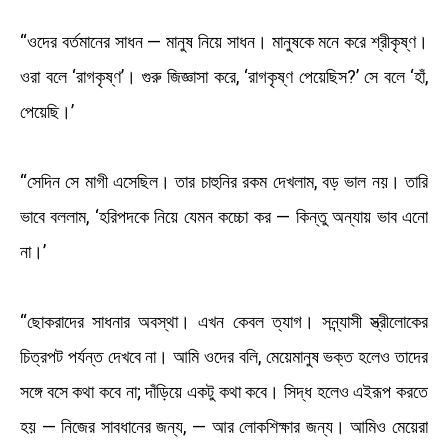
“ওদের বর্তমানের সাধন — মানুষ নিয়ে সাধন। মানুষকে মনে করে শ্রীকৃষ্ণ।
ওরা বলে ‘রাগকৃষ্ণ’। গুরু জিজ্ঞাসা করে, ‘রাগকৃষ্ণ পেয়েছিস?’ সে বলে ‘হাঁ,
পেয়েছি।’
“সেদিন সে মাগী এসেছিল। তার চাহুনির রকম দেখলাম, বড় ভাল নয়। তারি
ভাবে বললাম, ‘হরিপদকে নিয়ে যেমন কচ্চো কর — কিন্তু অন্যায় ভাব এনো
না।’
“ছোকরাদের সাধনার অবস্থা। এখন কেবল ত্যাগ। সন্ন্যাসী স্ত্রীলোকের
চিত্রপট পর্যন্ত দেখবে না। আমি ওদের বলি, মেয়েমানুষ ভক্ত হলেও তাদের
সঙ্গে বসে কথা কবে না; দাঁড়িয়ে একটু কথা কবে। সিদ্ধ হলেও এইরূপ করতে
হয় — নিজের সাবধানের জন্য, — আর লোকশিক্ষার জন্য। আমিও মেয়েরা