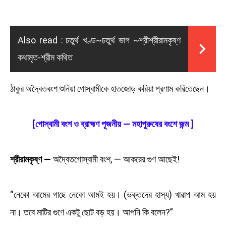
Also read :
চতুর্থ খণ্ড~চতুর্থ ভাগ ~শ্রীশ্রীরামকৃষ্ণ
কথামৃত-শ্রীম কথিত
ঠাকুর অদ্বৈতবংশ শুনিয়া গোস্বামীকে হাতজোড় করিয়া প্রণাম করিতেছেন।
[গোস্বামী বংশ ও ব্রাহ্মণ পূজনীয় — মহাপুরুষের বংশে জন্ম ]
শ্রীরামকৃষ্ণ —
অদ্বৈতগোস্বামী বংশ, — আকরের গুণ আছেই!
“নেকো আমের গাছে নেকো আমই হয়। (ভক্তদের হাস্য) খারাপ আম হয়
না। তবে মাটির গুণে একটু ছোট বড় হয়। আপনি কি বলেন?”