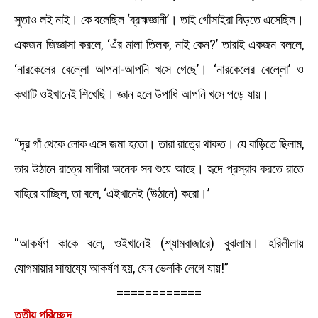
সুতাও লই নাই। কে বলেছিল ‘ব্রহ্মজ্ঞানী’। তাই গোঁসাইরা বিড়তে এসেছিল।
একজন জিজ্ঞাসা করলে, ‘এঁর মালা তিলক, নাই কেন?’ তারাই একজন বললে,
‘নারকেলের বেল্লো আপনা-আপনি খসে গেছে’। ‘নারকেলের বেল্লো’ ও
কথাটি ওইখানেই শিখেছি। জ্ঞান হলে উপাধি আপনি খসে পড়ে যায়।
“দূর গাঁ থেকে লোক এসে জমা হতো। তারা রাত্রে থাকত। যে বাড়িতে ছিলাম,
তার উঠানে রাত্রে মাগীরা অনেক সব শুয়ে আছে। হৃদে প্রস্রাব করতে রাতে
বাহিরে যাচ্ছিল, তা বলে, ‘এইখানেই (উঠানে) করো।’
“আকর্ষণ কাকে বলে, ওইখানেই (শ্যামবাজারে) বুঝলাম। হরিলীলায়
যোগমায়ার সাহায্যে আকর্ষণ হয়, যেন ভেলকি লেগে যায়!”
============
তৃতীয় পরিচ্ছেদ