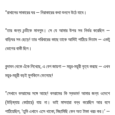
“রাখালের সাকারের ঘর — নিরাকারের কথা শুনলে উঠে যাবে।
“তার জন্য চন্ডীকে মানলুম। সে যে আমার উপর সব নির্ভর করেছিল —
বাড়িঘর সব ছেড়ে! তার পরিবারের কাছে তাকে আমিই পাঠিয়ে দিতাম — একটু
ভোগের বাকী ছিল।
বৃন্দাবন থেকে এঁকে লিখেছে, এ বেশ জায়গা — ময়ূর-ময়ূরী নৃত্য করছে — এখন
ময়ূর-ময়ূরী বড়ই মুশকিলে ফেলেছে!
“সেখানে বলরামের সঙ্গে আছে! বলরামের কি স্বভাব! আমার জন্য ওদেশে
(উড়িষ্যায় কোঠারে) যায় না। ভাই মাসহারা বন্ধ করেছিল আর বলে
পাঠিয়েছিল, ‘তুমি এখানে এসে থাকো, মিছামিছি কেন অত টাকা খরচ কর।’ —