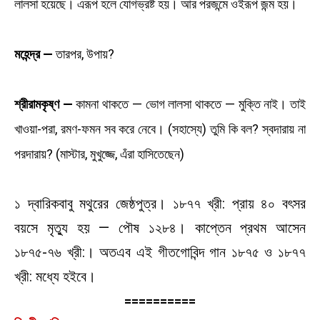
লালসা হয়েছে। এরূপ হলে যোগভ্রষ্ট হয়। আর পরজন্মে ওইরূপ জন্ম হয়।
মহেন্দ্র —
তারপর, উপায়?
শ্রীরামকৃষ্ণ —
কামনা থাকতে — ভোগ লালসা থাকতে — মুক্তি নাই। তাই
খাওয়া-পরা, রমণ-ফমন সব করে নেবে। (সহাস্যে) তুমি কি বল? স্বদারায় না
পরদারায়? (মাস্টার, মুখুজ্জে, এঁরা হাসিতেছেন)
১ দ্বারিকবাবু মথুরের জেষ্ঠপুত্র। ১৮৭৭ খ্রী: প্রায় ৪০ বৎসর
বয়সে মৃত্যু হয় — পৌষ ১২৮৪। কাপ্তেন প্রথম আসেন
১৮৭৫-৭৬ খ্রী:। অতএব এই গীতগোবিন্দ গান ১৮৭৫ ও ১৮৭৭
খ্রী: মধ্যে হইবে।
==========