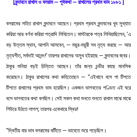
[বৃন্দাবনে রাখাল ও বলরাম — পূর্বকথা — রাখালের প্রথম ভাব ১৮৮১ ]
বলরামের সহিত রাখাল বৃন্দাবনে আছেন। প্রথম প্রথম বৃন্দাবনের খুব সুখ্যাত
করিয়া আর বর্ণনা করিয়া পত্রাদি লিখিতেন। মাস্টারকে পত্র লিখিয়াছিলেন, ‘এ
বড় উত্তম স্থান, আপনি আসবেন, — ময়ূর-ময়ূরী সব নৃত্য করছে — আর
নৃত্যগীত, সর্বদাই আনন্দ!’ তারপর রাখালের অসুখ হইয়াছে — বৃন্দাবনের জ্বর।
ঠাকুর শুনিয়া বড়ই চিন্তিত আছেন। তাঁর জন্য চন্ডীর কাছে মানসিক
করেছেন। ঠাকুর রাখালের কথা কহিতেছেন — “এইখানে বসে পা টিপতে
টিপতে রাখালের প্রথম ভাব হয়েছিল। একজন ভাগবতের পণ্ডিত এই ঘরে
বসে ভাগবতের কথা বলছিল। সেই সকল কথা শুনতে শুনতে রাখাল মাঝে মাঝে
শিউরে উঠতে লাগল; তারপর একেবারে স্থির!
“দ্বিতীয় বার ভাব বলরামের বাটীতে — ভাবেতে শুয়ে পড়েছিল।