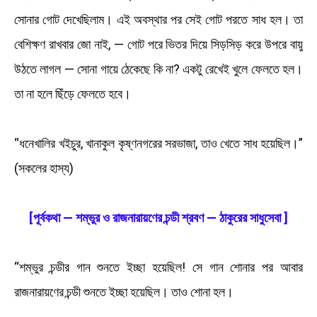
সোনার গোট দেখেছিলাম। এই অবস্থার পর সেই গোট পরতে সাধ হল। তা
বেশিক্ষণ রাখবার জো নাই, — গোট পরে ভিতর দিয়ে সিড়সিড় করে উপরে বায়ু
উঠতে লাগল — সোনা গায়ে ঠেকেছে কি না? একটু রেখেই খুলে ফেলতে হল।
তা না হলে ছিঁড়ে ফেলতে হবে।
“ধনেখালির খইচুর, খানাকুল কৃষ্ণনগরের সরভাজা, তাও খেতে সাধ হয়েছিল।”
(সকলের হাস্য)
[পূর্বকথা — শম্ভুর ও রাজনারায়ণের চন্ডী শ্রবণ — ঠাকুরের সাধুসেবা ]
“শম্ভুর চন্ডীর গান শুনতে ইচ্ছা হয়েছিল! সে গান শোনার পর আবার
রাজনারায়ণের চন্ডী শুনতে ইচ্ছা হয়েছিল। তাও শোনা হল।