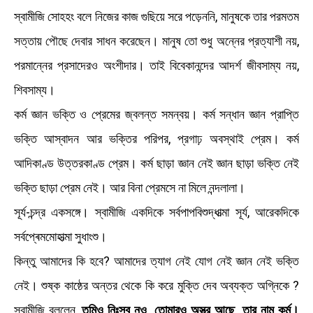
স্বামীজি সোহহং বলে নিজের কাজ গুছিয়ে সরে পড়েননি, মানুষকে তার পরমতম
সত্তায় পৌছে দেবার সাধন করেছেন। মানুষ তাে শুধু অন্নের প্রত্যাশী নয়,
পরমান্নের প্রসাদেরও অংশীদার। তাই বিবেকানন্দের আদর্শ জীবসাম্য নয়,
শিবসাম্য।
কর্ম জ্ঞান ভক্তি ও প্রেমের জ্বলন্ত সমন্বয়। কর্ম সন্ধান জ্ঞান প্রাপ্তি
ভক্তি আস্বাদন আর ভক্তির পরিপর, প্রগাঢ় অবস্থাই প্রেম। কর্ম
আদিকাণ্ড উত্তরকাণ্ড প্রেম। কর্ম ছাড়া জ্ঞান নেই জ্ঞান ছাড়া ভক্তি নেই
ভক্তি ছাড়া প্রেম নেই। আর বিনা প্রেমসে না মিলে নন্দলালা।
সূর্য-চন্দ্র একসঙ্গে। স্বামীজি একদিকে সর্বপাপবিশুদ্ধাত্মা সূর্য, আরেকদিকে
সর্বপ্ৰেমমােহাত্মা সুধাংশু।
কিন্তু আমাদের কি হবে? আমাদের ত্যাগ নেই যােগ নেই জ্ঞান নেই ভক্তি
নেই। শুষ্ক কাষ্ঠের অন্তর থেকে কি করে মুক্তি দেব অব্যক্ত অগ্নিকে ?
স্বামীজি বললেন,
তুমিও নিঃস্ব নও, তােমারও অস্ত্র আছে, তার নাম কর্ম।