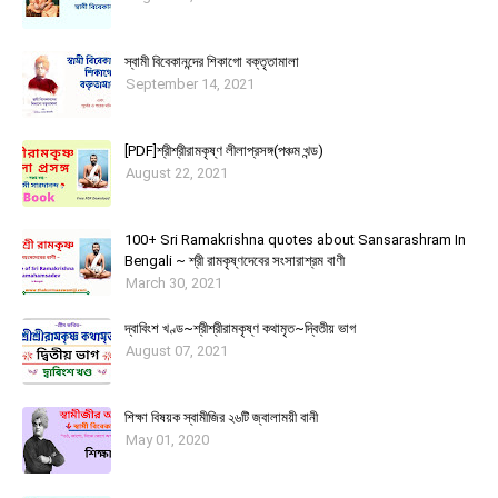
স্বামী বিবেকানন্দের শিকাগাে বক্তৃতামালা
September 14, 2021
[PDF]শ্রীশ্রীরামকৃষ্ণ লীলাপ্রসঙ্গ(পঞ্চম খন্ড)
August 22, 2021
100+ Sri Ramakrishna quotes about Sansarashram In
Bengali ~ শ্রী রামকৃষ্ণদেবের সংসারাশ্রম বাণী
March 30, 2021
দ্বাবিংশ খণ্ড~শ্রীশ্রীরামকৃষ্ণ কথামৃত~দ্বিতীয় ভাগ
August 07, 2021
শিক্ষা বিষয়ক স্বামীজির ২৬টি জ্বালাময়ী বানী
May 01, 2020