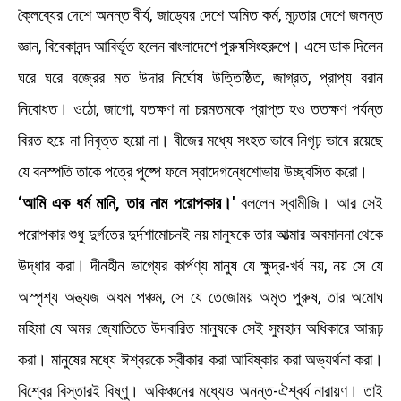
ক্লৈব্যের দেশে অনন্ত বীর্য, জাড্যের দেশে অমিত কর্ম, মূঢ়তার দেশে জলন্ত
জ্ঞান, বিবেকানন্দ আবির্ভূত হলেন বাংলাদেশে পুরুষসিংহরুপে। এসে ডাক দিলেন
ঘরে ঘরে বজ্রের মত উদার নির্ঘোষ উত্তিষ্ঠিত, জাগ্রত, প্রাপ্য বরান
নিবােধত। ওঠো, জাগাে, যতক্ষণ না চরমতমকে প্রাপ্ত হও ততক্ষণ পর্যন্ত
বিরত হয়ে না নিবৃত্ত হয়াে না। বীজের মধ্যে সংহত ভাবে নিগৃঢ় ভাবে রয়েছে
যে বনস্পতি তাকে পত্রে পুষ্পে ফলে
স্বাদেগন্ধেশােভায় উচ্ছ্বসিত করাে।
‘আমি এক ধর্ম মানি, তার নাম পরোপকার।'
বললেন স্বামীজি। আর সেই
পরােপকার শুধু দুর্গতের দুর্দশামােচনই নয় মানুষকে তার আত্মার অবমাননা থেকে
উদ্ধার করা। দীনহীন ভাগ্যের কার্পণ্য মানুষ যে ক্ষুদ্র-খর্ব নয়, নয় সে যে
অস্পৃশ্য অন্ত্যজ অধম পঞ্চম, সে যে তেজােময় অমৃত পুরুষ, তার অমােঘ
মহিমা যে অমর জ্যোতিতে উদবারিত মানুষকে সেই সুমহান অধিকারে আরূঢ়
করা। মানুষের মধ্যে ঈশ্বরকে স্বীকার করা আবিষ্কার করা অভ্যর্থনা করা।
বিশ্বের বিস্তারই বিষ্ণু। অকিঞ্চনের মধ্যেও অনন্ত-ঐশ্বর্য নারায়ণ। তাই