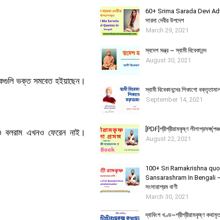
60+ Srima Sarada Devi Advic
সারদা দেবীর উপদেশ
March 29, 2021
স্বদেশ মন্ত্র ~ স্বামী বিবেকানন্দ
August 30, 2021
অনেকগুলি ভক্ত সমবেত হইয়াছেন।
স্বামী বিবেকানন্দের শিকাগাে বক্তৃতামা
September 14, 2021
[PDF]শ্রীশ্রীরামকৃষ্ণ লীলাপ্রসঙ্গ(পঞ্চ
াল ও বলরাম এখনও ফেরেন নাই।
August 22, 2021
100+ Sri Ramakrishna quo
Sansarashram In Bengali ~ শ্র
সংসারাশ্রম বাণী
March 30, 2021
দ্বাবিংশ খণ্ড~শ্রীশ্রীরামকৃষ্ণ কথাম