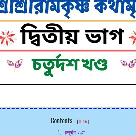
Contents
[
hide
]
চতুর্দ্দশ খণ্ড