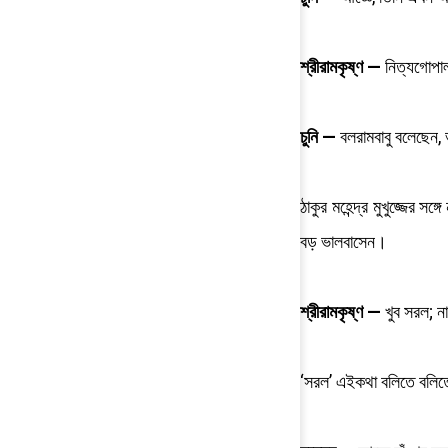
শ্রীরামকৃষ্ণ —
নিত্যগোপা
চুনি —
বলরামবাবু বলেছেন, 
ঠাকুর মহেন্দ্র মুখুজ্জের
বড় ভালবাসেন।
শ্রীরামকৃষ্ণ —
খুব সরল; ন
‘সরল’ এইকথা বলিতে বলিতে 