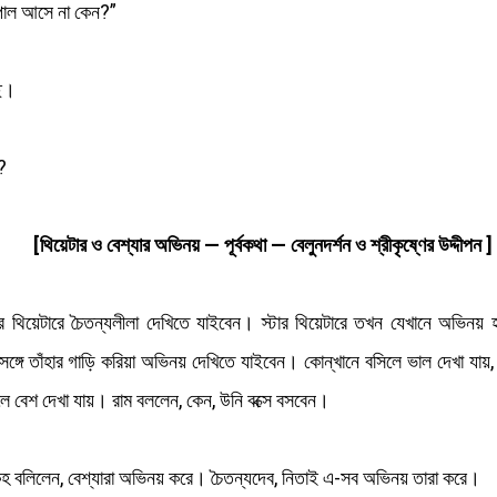
গোপাল আসে না কেন?”
ে।
?
[থিয়েটার ও বেশ্যার অভিনয় — পূর্বকথা — বেলুনদর্শন ও শ্রীকৃষ্ণের উদ্দীপন ]
র থিয়েটারে চৈতন্যলীলা দেখিতে যাইবেন। স্টার থিয়েটারে তখন যেখানে অভিন
জের সঙ্গে তাঁহার গাড়ি করিয়া অভিনয় দেখিতে যাইবেন। কোন্‌খানে বসিলে ভাল দেখা
ে বেশ দেখা যায়। রাম বললেন, কেন, উনি বক্সে বসবেন।
েহ বলিলেন, বেশ্যারা অভিনয় করে। চৈতন্যদেব, নিতাই এ-সব অভিনয় তারা করে।