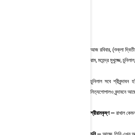
আজ রবিবার, (শুক্লা দ্বি
রাম, মহেন্দ্র মুখুজ্জে, চু
চুনিলাল সবে শ্রীবৃন্দা
নিত্যগোপালও বৃন্দাবনে আছ
শ্রীরামকৃষ্ণ —
রাখাল কেম
চুনি —
আজ্ঞে, তিনি এখন