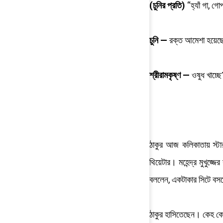
(চুনির প্রতি)
“হ্যাঁ গা, 
চুনি —
রক্ত আমেশা হয়েছ
শ্রীরামকৃষ্ণ —
ওষুধ খাচ্ছে
ঠাকুর আজ কলিকাতায় স্টা
থিয়েটার। মহেন্দ্র মুখুজ্
বললেন, একটাকার সিটে বসল
ঠাকুর হাসিতেছেন। কেহ ক