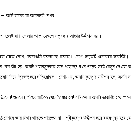
) —
আমি তাদের মা আনন্দময়ী দেখব।
, তা হলেই বা। শোলার আতা দেখলে সত্যকার আতার উদ্দীপন হয়।
ে যেতে দেখে, কতকগুলি বাবলাগাছ রয়েছে। দেখে ভক্তটি একেবারে ভাবাবিষ্ট।
ালের বেশ বাঁট হয়! অমনি শ্যামসুন্দরকে মনে পড়েছে! যখন গড়ের মাঠে বেলুন দেখত
েসান দিয়ে ত্রিভঙ্গ হয়ে দাঁড়িয়েছিল। দেখাও যা, অমনি কৃষ্ণের উদ্দীপন হল; অমনি স
চ্ছিলেন! শুনলেন, গাঁয়ের মাটিতে খোল তৈয়ার হয়! যাই শোনা অমনি ভাবাবিষ্ট হয়ে গে
ণ্ঠ দেখলে আর স্থির থাকতে পারতেন না। শ্রীকৃষ্ণের উদ্দীপন হয়ে বাহ্যশূন্য হয়ে 