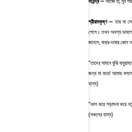
মহেন্দ্র —
আজ্ঞে হাঁ, খুব 
শ্রীরামকৃষ্ণ —
তার মা স
পেলে। তখন অবশ্য ভাবলে 
জানলে, খাবার-দাবার কোন 
“তাদের সামনে বুঝি বাবুরা
জন্য যা করে! আমায় বললে
হাস্য)
“ভাল করে পড়াশুনা করে ন
(সকলের হাস্য)