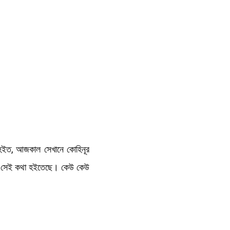
য় হইত, আজকাল সেখানে কোহিনূর
 যায়, সেই কথা হইতেছে। কেউ কেউ