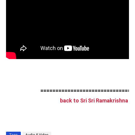
===============================
back to Sri Sri Ramakrishna 