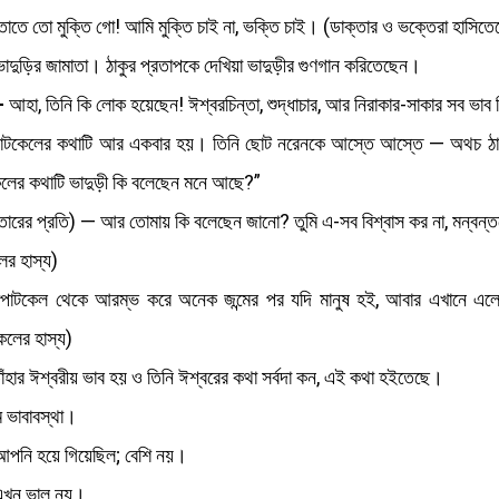
াতে তো মুক্তি গো! আমি মুক্তি চাই না, ভক্তি চাই। (ডাক্তার ও ভক্তেরা হাসিতে
র ভাদুড়ির জামাতা। ঠাকুর প্রতাপকে দেখিয়া ভাদুড়ীর গুণগান করিতেছেন।
—
আহা, তিনি কি লোক হয়েছেন! ঈশ্বরচিন্তা, শুদ্ধাচার, আর নিরাকার-সাকার সব ভাব
ইটপাটকেলের কথাটি আর একবার হয়। তিনি ছোট নরেনকে আস্তে আস্তে — অথচ ঠাক
েলের কথাটি ভাদুড়ী কি বলেছেন মনে আছে?”
াক্তারের প্রতি) — আর তোমায় কি বলেছেন জানো? তুমি এ-সব বিশ্বাস কর না, মন্ব
র হাস্য)
াটকেল থেকে আরম্ভ করে অনেক জন্মের পর যদি মানুষ হই, আবার এখানে এ
লের হাস্য)
তাঁহার ঈশ্বরীয় ভাব হয় ও তিনি ঈশ্বরের কথা সর্বদা কন, এই কথা হইতেছে।
 ভাবাবস্থা।
পনি হয়ে গিয়েছিল; বেশি নয়।
এখন ভাল নয়।