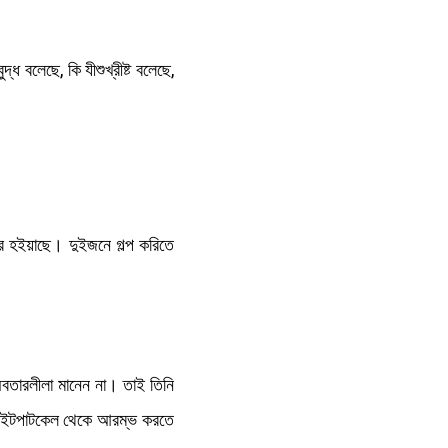
 বলেছে, কি যীশুখ্রীষ্ট বলেছে,
রহর হইয়াছে। দুইজনে গল্প করিতে
 অবতারলীলা মানেন না। তাই তিনি
 না! ইটপাটকেল থেকে আরম্ভ করতে