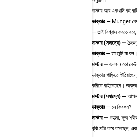
মাস্টার আর একখানি বই 
ডাক্তার —
Munger বেশ যুক
— তাই বিশ্বাস করতে হবে
মাস্টার (সহাস্যে) —
চৈতন্
ডাক্তার —
তা তুমি যা বল
মাস্টার —
একজন তো কেউ ব
ডাক্তার গাড়িতে উঠিয়াছেন,
করিতে যাইতেছেন। ডাক্তা
মাস্টার (সহাস্যে) —
আপনাক
ডাক্তার —
সে কিরকম?
মাস্টার —
মহাত্মা, সূক্ষ্
বুঝি ঠাট্টা করে বলেছেন,