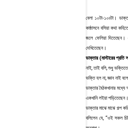
বেলা ১০টা-১০৷৷টা। ডাক্ত
কাষ্ঠাসনে বসিয়া কথা কহি
জলে ফেলিয়া দিতেছেন। এ
দেখিতেছেন।
ডাক্তার (মাস্টারের প্রতি 
নাই, তাই বলি, শুধু ভক্তি
ভক্তি হল না, জ্ঞান নাই ব
ডাক্তার বৈঠকখানার মধ্যে
একখানি লইয়া পড়িতেছেন
ডাক্তার মাঝে মাঝে গল্প ক
বলিলেন যে, “ওই সকল চিঠিপ
অনুরাগ।