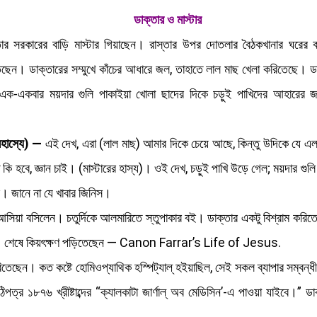
ডাক্তার ও মাস্টার
ার সরকারের বাড়ি মাস্টার গিয়াছেন। রাস্তার উপর দোতলার বৈঠকখানার ঘরের বারান
তেছেন। ডাক্তারের সম্মুখে কাঁচের আধারে জল, তাহাতে লাল মাছ খেলা করিতেছে। ড
ক-একবার ময়দার গুলি পাকাইয়া খোলা ছাদের দিকে চড়ুই পাখিদের আহারের জন
সহাস্যে) —
এই দেখ, এরা (লাল মাছ) আমার দিকে চেয়ে আছে, কিন্তু উদিকে যে এল
তে কি হবে, জ্ঞান চাই। (মাস্টারের হাস্য)। ওই দেখ, চড়ুই পাখি উড়ে গেল; ময়দার গ
লে। জানে না যে খাবার জিনিস।
 আসিয়া বসিলেন। চতুর্দিকে আলমারিতে স্তুপাকার বই। ডাক্তার একটু বিশ্রাম করি
। শেষে কিয়ৎক্ষণ পড়িতেছেন — Canon Farrar’s Life of Jesus.
রিতেছেন। কত কষ্টে হোমিওপ্যাথিক হস্পিট্যাল্‌ হইয়াছিল, সেই সকল ব্যাপার সম্বন্
ত্র ১৮৭৬ খ্রীষ্টাব্দের “ক্যালকাটা জার্ণাল্‌ অব মেডিসিন’-এ পাওয়া যাইবে।” ড