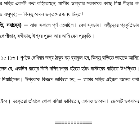
ের সহিত একাকী কথা কহিতেছেন; মাস্টার ডাক্তার সরকারের কাছে গিয়া পীড়ার খবর
 অসুস্থ; — কিন্তু কেবল ভক্তদের জন্য চিন্তা!
্রতি, সহাস্যে) —
আজ সকালে পূর্ণ এসেছিল। বেশ স্বভাব। মণীন্দ্রের প্রকৃতিভাব
গোপীভাব, সখীভাব; ঈশ্বর পুরুষ আর আমি যেন প্রকৃতি।
 বয়স ১৫।১৬। পূর্ণকে দেখিবার জন্য ঠাকুর বড় ব্যাকুল হন, কিন্তু বাড়িতে তাহাকে আস
েন যে, একদিন রাত্রে তিনি দক্ষিণেশ্বর হইতে হঠাৎ মাস্টারের বাড়িতে উপস্থিত। মা
া দিয়াছিলেন। ঈশ্বরকে কিরূপে ডাকিতে হয়, — তাহার সহিত এইরূপ অনেক কথাবার্
হইবে। ভক্তেরা তাঁহাকে খোকা বলিয়া ডাকিতেন, এখনও ডাকেন। ছেলেটি ভগবানের 
============