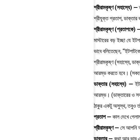
শ্রীরামকৃষ্ণ (সহাস্যে) —
ত
শ্রীযুক্ত প্রতাপ, ডাক্তা
শ্রীরামকৃষ্ণ (প্রতাপকে) 
মাস্টারের বড় ইচ্ছা যে 
ভাবে বলিতেছেন, “ইটপাটক
শ্রীরামকৃষ্ণ (সহাস্যে, ড
আরম্ভ করতে হবে। (সকলে
ডাক্তার (সহাস্যে) —
ইটপ
আরম্ভ। (ডাক্তারের ও সক
ঠাকুর একটু অসুস্থ, তবুও 
প্রতাপ —
কাল দেখে গেলাম
শ্রীরামকৃষ্ণ —
সে আপনি আ
ডাক্তার —
কথা আর ভাব 