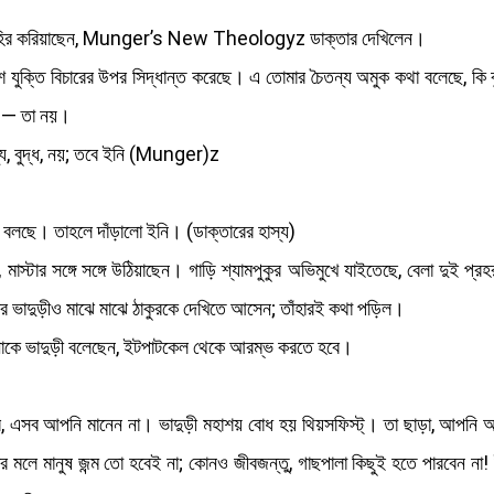
বাহির করিয়াছেন, Munger’s New Theologyz ডাক্তার দেখিলেন।
্তি বিচারের উপর সিদ্ধান্ত করেছে। এ তোমার চৈতন্য অমুক কথা বলেছে, কি বুদ্ধ
, — তা নয়।
য, বুদ্ধ, নয়; তবে ইনি (Munger)z
।
লছে। তাহলে দাঁড়ালো ইনি। (ডাক্তারের হাস্য)
 মাস্টার সঙ্গে সঙ্গে উঠিয়াছেন। গাড়ি শ্যামপুকুর অভিমুখে যাইতেছে, বেলা দুই প্
র ভাদুড়ীও মাঝে মাঝে ঠাকুরকে দেখিতে আসেন; তাঁহারই কথা পড়িল।
ে ভাদুড়ী বলেছেন, ইটপাটকেল থেকে আরম্ভ করতে হবে।
ম শরীর, এসব আপনি মানেন না। ভাদুড়ী মহাশয় বোধ হয় থিয়সফিস্ট্‌। তা ছাড়া, আপনি
 এবার মলে মানুষ জন্ম তো হবেই না; কোনও জীবজন্তু, গাছপালা কিছুই হতে পারবেন