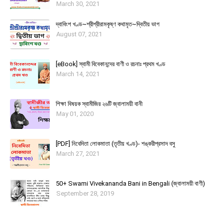
March 30, 2021
দ্বাবিংশ খণ্ড~শ্রীশ্রীরামকৃষ্ণ কথামৃত~দ্বিতীয় ভাগ
August 07, 2021
[eBook] স্বামী বিবেকানন্দের বাণী ও রচনাঃ প্রথম খণ্ড
March 14, 2021
শিক্ষা বিষয়ক স্বামীজির ২৬টি জ্বালাময়ী বানী
May 01, 2020
[PDF] নিবেদিতা লোকমাতা (তৃতীয় খণ্ড)- শঙ্করীপ্রসাদ বসু
March 27, 2021
50+ Swami Vivekananda Bani in Bengali (জ্বালাময়ী বাণী)
September 28, 2019