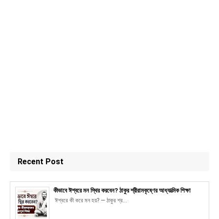
Recent Post
কীভাবে ঈশ্বরে মন স্থির করবেন? ঠাকুর শ্রীরামকৃষ্ণের আধ্যাত্মিক শিক্ষা
ঈশ্বরে কী করে মন হয়? — ঠাকুর শ্র...