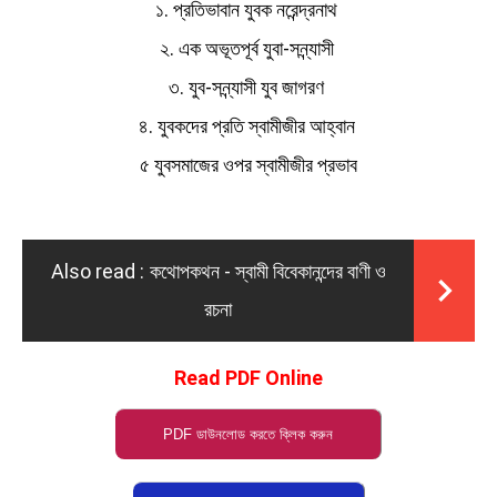
১. প্রতিভাবান যুবক নরেন্দ্রনাথ
২. এক অভূতপূর্ব যুবা-সন্ন্যাসী
৩. যুব-সন্ন্যাসী যুব জাগরণ
৪. যুবকদের প্রতি স্বামীজীর আহ্বান
৫ যুবসমাজের ওপর স্বামীজীর প্রভাব
Also read :
কথোপকথন - স্বামী বিবেকানন্দের বাণী ও
রচনা
Read PDF Online