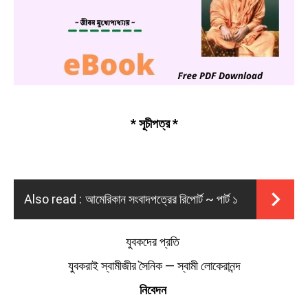
* সূচীপত্র *
Also read :
আমেরিকান সংবাদপত্রের রিপোর্ট ~ পার্ট ১
যুবকদের প্রতি
যুবকরাই স্বামীজীর সৈনিক — স্বামী লােকেরানন্দ
নিবেদন