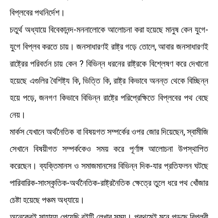
বিপ্লবের পথনির্দেশ।
চতুর্থ অধ্যায়ে বিবেকানন্দ-মননালােকে আলােচনা করা হয়েছে মানুষ কেন যুগে-
যুগে বিপ্লব করতে চায়। জনসাধারণই রাষ্ট্র গড়ে তোলে, আবার জনসাধারণই
রাষ্ট্রের পরিবর্তন চায় কেন ? বিভিন্ন ধরনের রাষ্ট্রকে বিশ্লেষণ করে দেখানাে
হয়েছে এগুলির বৈশিষ্ট্য কি, ভিত্তি কি, রাষ্ট্র কিভাবে অনন্ত থেকে বিচ্ছিন্ন
হয়ে পড়ে, জনগণ কিভাবে বিভিন্ন রাষ্ট্রে পরিপ্রেক্ষিতে বিপ্লবের পথ বেছে
নেয়।
মার্কস যেখানে অর্থনৈতিক বা বিষয়গত সম্পর্কের ওপর জোর দিয়েছেন, স্বামীজি
সেখানে বিষয়ীগত সম্পর্ককেও সময় করে পূর্ণাঙ্গ আলোচনা উপস্থাপিত
করেছেন। ব্যক্তিমানস ও সমাজমানসের বিভিন্ন দিক-যার প্রতিফলন ঘটছে
পারিবারিক-সাংস্কৃতিক-অর্থনৈতিক-রাষ্ট্রনৈতিক ক্ষেত্রে তুলে ধরে পথ খোঁজার
চেষ্টা হয়েছে পঞ্চম অধ্যায়ে।
অনেকেরই সাহায্য পেয়েছি বইটি লেখার সময়। প্রথমেই মনে পড়ছে বিপ্লবী