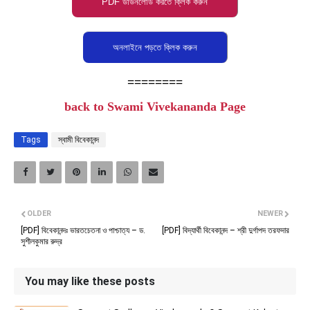
========
back to Swami Vivekananda Page
Tags
স্বামী বিবেকানন্দ
OLDER
NEWER
[PDF] বিবেকানন্দঃ ভারতচেতনা ও পাশ্চাত্য – ড.
[PDF] বিদ্যার্থী বিবেকানন্দ – শ্রী দুর্গাপদ তরফদার
সুশীলকুমার রুদ্র
You may like these posts